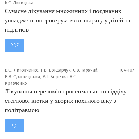
К.С. Лисицька
Сучасне лікування множинних і поєднаних
ушкоджень опорно-рухового апарату у дітей та
підлітків
PDF
В.О. Литовченко, Г.В. Бондарчук, Є.В. Гарячий,
104-107
В.В. Суховецький, М.І. Березка, А.С.
Кравченко
Лікування переломів проксимального відділу
стегнової кістки у хворих похилого віку з
політравмою
PDF