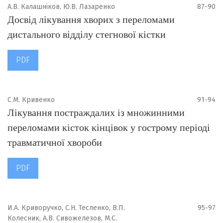
А.В. Калашніков, Ю.В. Лазаренко
87-90
Досвід лікування хворих з переломами
дистального відділу стегнової кістки
PDF
С.М. Кривенко
91-94
Лікування постраждалих із множинними
переломами кісток кінцівок у гострому періоді
травматичної хвороби
PDF
И.А. Криворучко, С.Н. Тесленко, В.П.
95-97
Колесник, А.В. Сивожелезов, М.С.