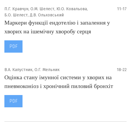
П.Г. Кравчун, О.М. Шелест, Ю.О. Ковальова,
11-17
Б.О. Шелест, Д.В. Ольховський
Маркери функції ендотелію і запалення у
хворих на ішемічну хворобу серця
PDF
В.А. Капустник, О.Г. Мельник
18-22
Оцінка стану імунної системи у хворих на
пневмоконіоз і хронічний пиловий бронхіт
PDF