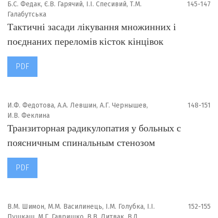
Б.С. Федак, Є.В. Гарячий, І.І. Спесивий, Т.М.
145-147
Галабутська
Тактичні засади лікування множинних і
поєднаних переломів кісток кінцівок
PDF
И.Ф. Федотова, А.А. Левшин, А.Г. Чернышев,
148-151
И.В. Феклина
Транзиторная радикулопатия у больных с
поясничным спинальным стенозом
PDF
В.М. Шимон, М.М. Василинець, І.М. Голубка, І.І.
152-155
Пушкаш, М.Г. Гавришко, В.В. Литвак, В.Д.