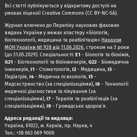
Всі статті публікуються у відкритому доступі на
умовах ліцензії Creative Commons (CC BY-NC-SA).
Журнал влючено до Переліку наукових фахових
видань України у межах кластеру «Біологія,
біотехнології, медицина та реабілітація»
Наказом
МОН України № 928 від 11.06.2026
, строком на 3 роки
(до 31.05.2029). Спеціальності:
Е1
- Біологія та біохімія,
G21
- Біотехнології та біоінженерія,
G22
- Біомедична
інженерія,
I1
- Стоматологія,
I2
- Медицина,
IЗ
-
Педіатрія,
I4
- Медична психологія,
I5
-
Медсестринство (за спеціалізаціями),
I6
- Технології
медичної діагностики та лікування (за
спеціалізаціями),
I7
- Терапія та реабілітація (за
спеціалізаціями),
I9
- Громадське здоров’я.
Адреса редакції та видавця:
Україна, 61022, м. Харків, пр. Науки, 4
Тел.: +38 063 069 9000