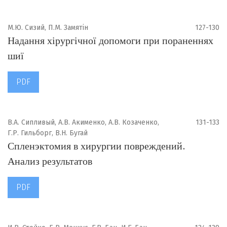
М.Ю. Сизий, П.М. Замятін
127-130
Надання хірургічної допомоги при пораненнях
шиї
PDF
В.А. Сипливый, А.В. Акименко, А.В. Козаченко,
131-133
Г.Р. Гильборг, В.Н. Бугай
Спленэктомия в хирургии повреждений.
Анализ результатов
PDF