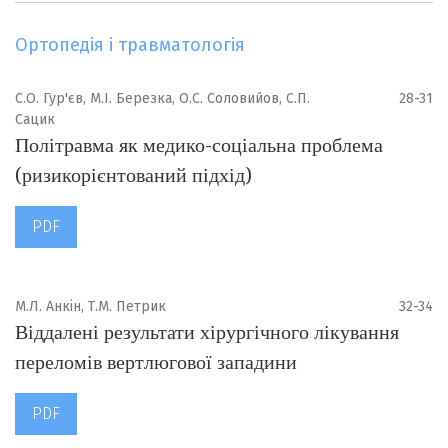
Ортопедія і травматологія
С.О. Гур'єв, М.І. Березка, О.С. Соловийов, С.П.
28-31
Сацик
Політравма як медико-соціальна проблема
(ризикорієнтований підхід)
PDF
М.Л. Анкін, Т.М. Петрик
32-34
Віддалені результати хірургічного лікування
переломів вертлюгової западини
PDF