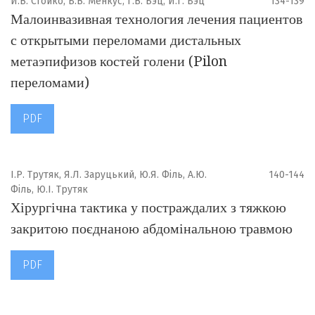
И.В. Стойко, Б.В. Менкус, Г.В. Бэц, И.Г. Бэц
134-139
Малоинвазивная технология лечения пациентов
с открытыми переломами дистальных
метаэпифизов костей голени (Pilon
переломами)
PDF
І.Р. Трутяк, Я.Л. Заруцький, Ю.Я. Філь, А.Ю.
140-144
Філь, Ю.І. Трутяк
Хірургічна тактика у постраждалих з тяжкою
закритою поєднаною абдомінальною травмою
PDF