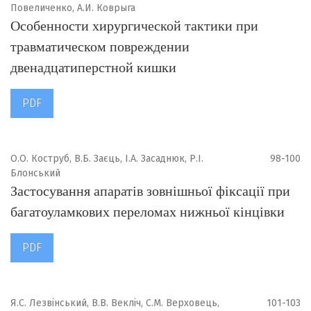
Повеличенко, А.И. Коврыга
Особенности хирургической тактики при
травматическом повреждении
двенадцатиперстной кишки
PDF
О.О. Коструб, В.Б. Заєць, І.А. Засаднюк, Р.І.
98-100
Блонський
Застосування апаратів зовнішньої фіксації при
багатоуламкових переломах нижньої кінцівки
PDF
Я.С. Лезвінський, В.В. Векліч, С.М. Верховець,
101-103