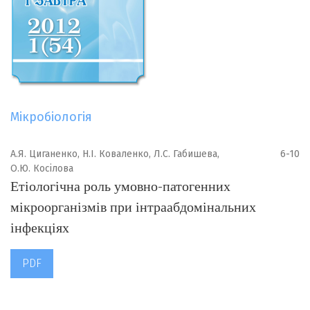
Мікробіологія
А.Я. Циганенко, Н.І. Коваленко, Л.С. Габишева,
6-10
О.Ю. Косілова
Етіологічна роль умовно-патогенних
мікроорганізмів при інтраабдомінальних
інфекціях
PDF