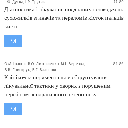
І.Ю. Дутка, І.Р. Трутяк
77-80
Діагностика і лікування поєднаних пошкоджень
сухожилків згиначів та переломів кісток пальців
кисті
PDF
О.М. Іванов, В.О. Литовченко, М.І. Березка,
81-86
В.В. Григорук, В.Г. Власенко
Клініко-експериментальне обґрунтування
лікувальної тактики у хворих з порушеним
перебігом репаративного остеогенезу
PDF