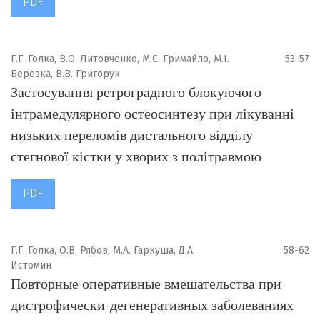
PDF
Г.Г. Голка, В.О. Литовченко, М.С. Гримайло, М.І.
53-57
Березка, В.В. Григорук
Застосування ретроградного блокуючого
інтрамедулярного остеосинтезу при лікуванні
низьких переломів дистального відділу
стегнової кістки у хворих з політравмою
PDF
Г.Г. Голка, О.В. Рябов, М.А. Гаркуша, Д.А.
58-62
Истомин
Повторные оперативные вмешательства при
дистрофически-дегенеративных заболеваниях