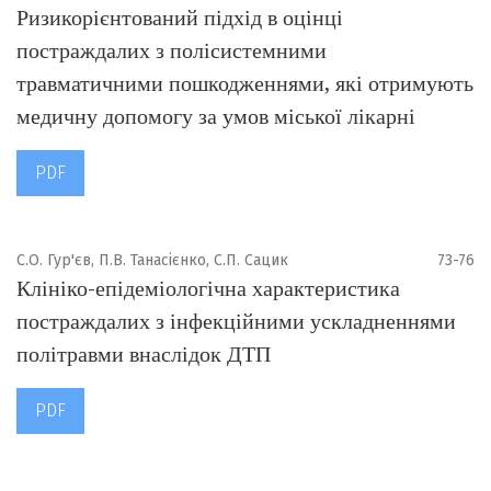
Ризикорієнтований підхід в оцінці
постраждалих з полісистемними
травматичними пошкодженнями, які отримують
медичну допомогу за умов міської лікарні
PDF
С.О. Гур'єв, П.В. Танасієнко, С.П. Сацик
73-76
Клініко-епідеміологічна характеристика
постраждалих з інфекційними ускладненнями
політравми внаслідок ДТП
PDF