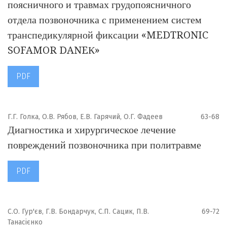
поясничного и травмах грудопоясничного
отдела позвоночника с применением систем
транспедикулярной фиксации «MEDTRONIC
SOFAMOR DANEК»
PDF
Г.Г. Голка, О.В. Рябов, Е.В. Гарячий, О.Г. Фадеев
63-68
Диагностика и хирургическое лечение
повреждений позвоночника при политравме
PDF
С.О. Гур'єв, Г.В. Бондарчук, С.П. Сацик, П.В.
69-72
Танасієнко