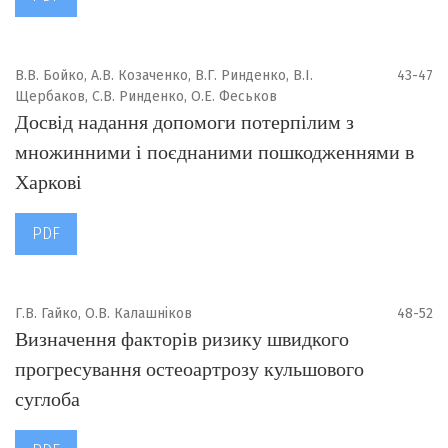
В.В. Бойко, А.В. Козаченко, В.Г. Ринденко, В.І.
43-47
Щербаков, С.В. Ринденко, О.Е. Феськов
Досвід надання допомоги потерпілим з
множинними і поєднаними пошкодженнями в
Харкові
PDF
Г.В. Гайко, О.В. Калашніков
48-52
Визначення факторів ризику швидкого
прогресування остеоартрозу кульшового
суглоба