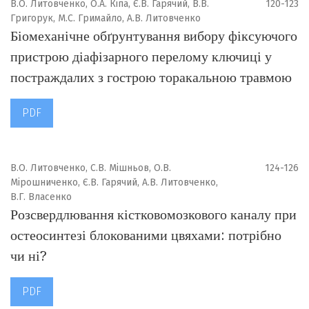
В.О. Литовченко, О.А. Кіпа, Є.В. Гарячий, В.В.
120-123
Григорук, М.С. Гримайло, А.В. Литовченко
Біомеханічне обґрунтування вибору фіксуючого
пристрою діафізарного перелому ключиці у
постраждалих з гострою торакальною травмою
PDF
В.О. Литовченко, С.В. Мішньов, О.В.
124-126
Мірошниченко, Є.В. Гарячий, А.В. Литовченко,
В.Г. Власенко
Розсвердлювання кістковомозкового каналу при
остеосинтезі блокованими цвяхами: потрібно
чи ні?
PDF