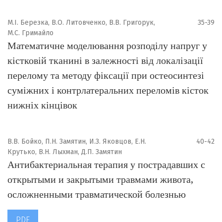
М.І. Березка, В.О. Литовченко, В.В. Григорук,
35-39
М.С. Гримайло
Математичне моделювання розподілу напруг у
кістковій тканині в залежності від локалізації
перелому та методу фіксації при остеосинтезі
суміжних і контрлатеральних переломів кісток
нижніх кінцівок
В.В. Бойко, П.Н. Замятин, И.З. Яковцов, Е.Н.
40-42
Крутько, В.Н. Лыхман, Д.П. Замятин
Антибактериальная терапия у пострадавших с
открытыми и закрытыми травмами живота,
осложненными травматической болезнью
PDF