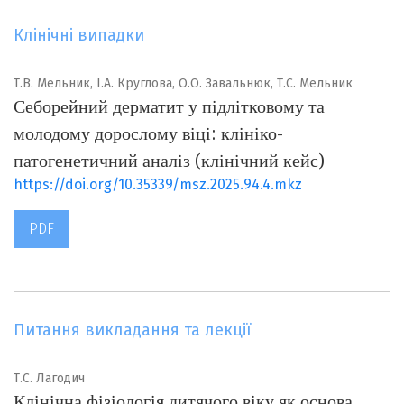
Клінічні випадки
Т.В. Мельник, І.А. Круглова, О.О. Завальнюк, Т.С. Мельник
Себорейний дерматит у підлітковому та
молодому дорослому віці: клініко-
патогенетичний аналіз (клінічний кейс)
https://doi.org/10.35339/msz.2025.94.4.mkz
PDF
Питання викладання та лекції
Т.С. Лагодич
Клінічна фізіологія дитячого віку як основа