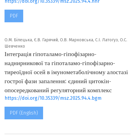
https://doi.org/10.35339/msz.2025.94.4.hhr
PDF
О.М. Білецька, Є.В. Гарячий, О.В. Марковська, С.І. Латогуз, О.С.
Шевченко
Інтеграція гіпоталамо-гіпофізарно-
наднирникової та гіпоталамо-гіпофізарно-
тиреоїдної осей в імунометаболічному алостазі
гострої фази запалення: єдиний цитокін-
опосередкований регуляторний комплекс
https://doi.org/10.35339/msz.2025.94.4.bgm
PDF (English)