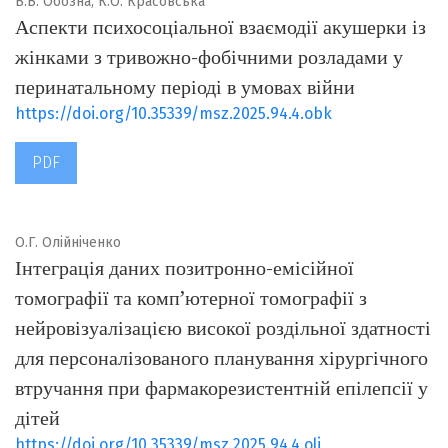
В.В. Обозна, К.О. Красовська
про державну реєстрацію друкованого ЗМІ
Аспекти психосоціальної взаємодії акушерки із
(Протокол № 15, ідентифікатор медіа R30-04633)
жінками з тривожно-фобічними розладами у
перинатальному періоді в умовах війни
DOI: 10.35339/msz
https://doi.org/10.35339/msz.2025.94.4.obk
Адреса редакції та видавця:
61022, Харків, пр. Науки, 4
PDF
Тел.: +38 063 069 9000
(з понеділка до п'ятниці 9:00-17:00 за українським
часом, крім святкових днів)
О.Г. Олійніченко
E-mail: msz.journal@knmu.edu.ua,
Інтеграція даних позитронно-емісійної
as.shevchenko@knmu.edu.ua
томографії та комп’ютерної томографії з
нейровізуалізацією високої роздільної здатності
для персоналізованого планування хірургічного
втручання при фармакорезистентній епілепсії у
дітей
https://doi.org/10.35339/msz.2025.94.4.oli