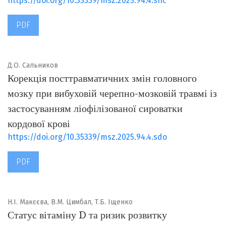
https://doi.org/10.35339/msz.2025.94.4.shc
PDF
Д.О. Сальников
Корекція посттравматичних змін головного
мозку при вибуховій черепно-мозковій травмі із
застосуванням ліофілізованої сироватки
кордової крові
https://doi.org/10.35339/msz.2025.94.4.sdo
PDF
Н.І. Макєєва, В.М. Цимбал, Т.Б. Іщенко
Статус вітаміну D та ризик розвитку