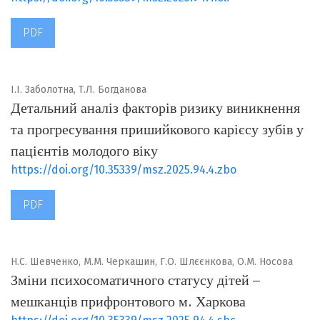
PDF
І.І. Заболотна, Т.Л. Богданова
Детальний аналіз факторів ризику виникнення
та прогресування пришийкового карієсу зубів у
пацієнтів молодого віку
https://doi.org/10.35339/msz.2025.94.4.zbo
PDF
Н.С. Шевченко, М.М. Черкашин, Г.О. Шлєєнкова, О.М. Носова
Зміни психосоматичного статусу дітей –
мешканців прифронтового м. Харкова