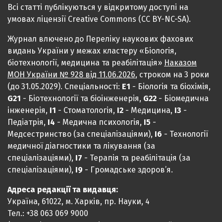
Всі статті публікуються у відкритому доступі на
умовах ліцензії Creative Commons (CC BY-NC-SA).
Журнал влючено до Переліку наукових фахових
видань України у межах кластеру «Біологія,
біотехнології, медицина та реабілітація»
Наказом
МОН України № 928 від 11.06.2026
, строком на 3 роки
(до 31.05.2029). Спеціальності:
Е1
- Біологія та біохімія,
G21
- Біотехнології та біоінженерія,
G22
- Біомедична
інженерія,
I1
- Стоматологія,
I2
- Медицина,
IЗ
-
Педіатрія,
I4
- Медична психологія,
I5
-
Медсестринство (за спеціалізаціями),
I6
- Технології
медичної діагностики та лікування (за
спеціалізаціями),
I7
- Терапія та реабілітація (за
спеціалізаціями),
I9
- Громадське здоров’я.
Адреса редакції та видавця:
Україна, 61022, м. Харків, пр. Науки, 4
Тел.: +38 063 069 9000