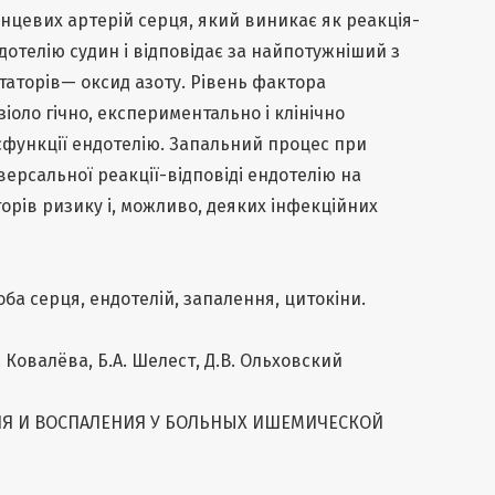
нцевих артерій серця, який виникає як реакція-
отелію судин і відповідає за найпотужніший з
таторів— оксид азоту. Рівень фактора
зіоло гічно, експериментально і клінічно
функції ендотелію. Запальний процес при
версальної реакції-відповіді ендотелію на
рів ризику і, можливо, деяких інфекційних
ба серця, ендотелій, запалення, цитокіни.
. Ковалёва, Б.А. Шелест, Д.В. Ольховский
Я И ВОСПАЛЕНИЯ У БОЛЬНЫХ ИШЕМИЧЕСКОЙ