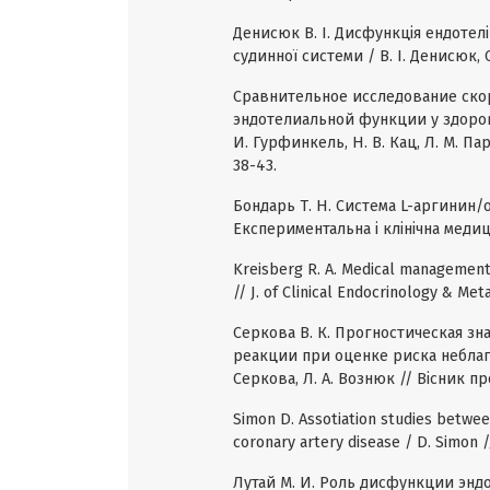
Денисюк В. І. Дисфункція ендоте
судинної системи / В. І. Денисюк, 
Сравнительное исследование ско
эндотелиальной функции у здоров
И. Гурфинкель, Н. В. Кац, Л. М. Па
38-43.
Бондарь Т. Н. Система L-аргинин/о
Експериментальна і клінічна медиц
Kreisberg R. A. Medical management 
// J. of Clinical Endocrinology & Me
Серкова В. К. Прогностическая з
реакции при оценке риска неблаг
Серкова, Л. А. Вознюк // Вісник пр
Simon D. Assotiation studies betw
coronary artery disease / D. Simon //
Лутай М. И. Роль дисфункции эндо