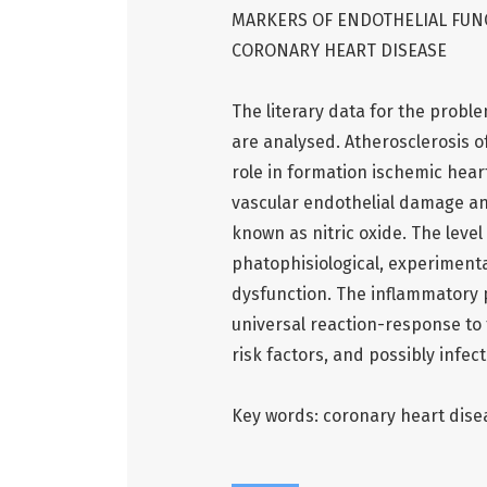
MARKERS OF ENDOTHELIAL FUN
CORONARY HEART DISEASE
The literary data for the probl
are analysed. Atherosclerosis o
role in formation ischemic hea
vascular endothelial damage an
known as nitric oxide. The level 
phatophisiological, experimental
dysfunction. The inflammatory 
universal reaction-response to
risk factors, and possibly infec
Key words: coronary heart dise