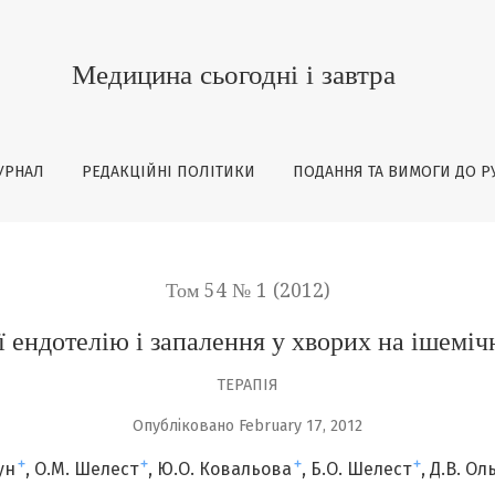
хворих на ішемічну хворобу серця
Медицина сьогодні і завтра
УРНАЛ
РЕДАКЦІЙНІ ПОЛІТИКИ
ПОДАННЯ ТА ВИМОГИ ДО Р
Том 54 № 1 (2012)
 ендотелію і запалення у хворих на ішеміч
ТЕРАПІЯ
Опубліковано February 17, 2012
+
+
+
+
ун
О.М. Шелест
Ю.О. Ковальова
Б.О. Шелест
Д.В. Ол