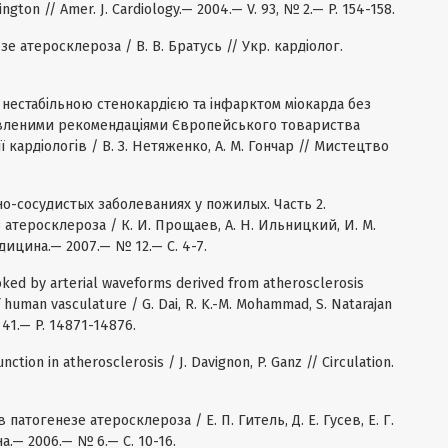
rington // Amer. J. Cardiology.— 2004.— V. 93, № 2.— P. 154-158.
зе атеросклероза / В. В. Братусь // Укр. кардіолог.
з нестабільною стенокардією та інфарктом міокарда без
оновленими рекомендаціями Європейського товариства
ї кардіологів / В. З. Нетяженко, А. М. Гончар // Мистецтво
о-сосудистых заболеваниях у пожилых. Часть 2.
атеросклероза / К. И. Прощаев, А. Н. Ильницкий, И. М.
дицина.— 2007.— № 12.— С. 4-7.
oked by arterial waveforms derived from atherosclerosis
f human vasculature / G. Dai, R. K.-M. Mohammad, S. Natarajan
№ 41.— P. 14871-14876.
nction in atherosclerosis / J. Davignon, P. Ganz // Circulation.
патогенезе атеросклероза / Е. П. Гитель, Д. Е. Гусев, Е. Г.
.— 2006.— № 6.— С. 10-16.