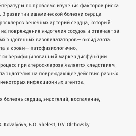
тературы по проблеме изучения факторов риска
. В развитии ишемической болезни сердца
росклероз венечных артерий сердца, который
 на повреждение эндотелия сосудов и отвечает за
ых эндогенных вазодилататоров— оксид азота.
та в крови— патофизиологично,
ески верифицированный маркер дисфункции
роцесс при атеросклерозе является следствием
та эндотелия на повреждающее действие разных
 некоторых инфекционных агентов.
 болезнь сердца, эндотелий, воспаление,
О. Kovalyova, B.О. Shelest, D.V. Olchovsky