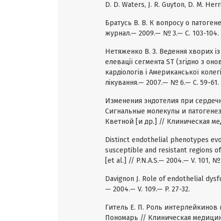
D. D. Waters, J. R. Guyton, D. M. Her
Братусь В. В. К вопросу о патогене
журнал.— 2009.— № 3.— С. 103-104.
Нетяженко В. З. Ведення хворих і
елевації сегмента ST (згідно з 
кардіологів і Американської колегі
лікування.— 2007.— № 6.— С. 59-61.
Изменения эндотелия при сердечн
Сигнальные молекулы и патогенез 
Кветной [и др.] // Клиническая ме
Distinct endothelial phenotypes ev
susceptible and resistant regions o
[et al.] // P.N.A.S.— 2004.— V. 101, 
Davignon J. Role of endothelial dysfu
— 2004.— V. 109.— P. 27-32.
Гитель Е. П. Роль интерлейкинов в 
Пономарь // Клиническая медицина