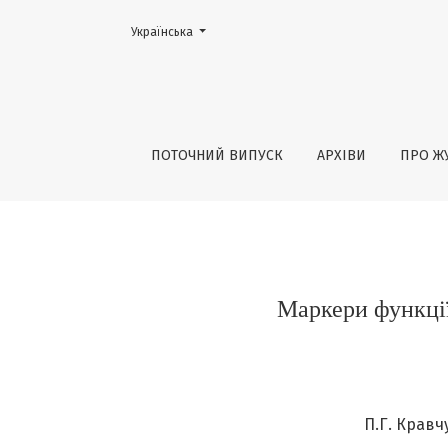
Змінити мову. Поточною мовою є:
Українська
Маркери функції ендотелію і запалення у 
ПОТОЧНИЙ ВИПУСК
АРХІВИ
ПРО Ж
Маркери функції
П.Г. Кравч