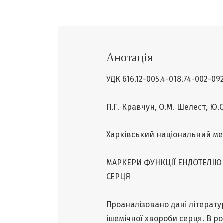
Анотація
УДК 616.12-005.4-018.74-002-092:
П.Г. Кравчун, О.М. Шелест, Ю.
Харківський національний ме
МАРКЕРИ ФУНКЦІЇ ЕНДОТЕЛІЮ 
СЕРЦЯ
Проаналізовано дані літерат
ішемічної хвороби серця. В р