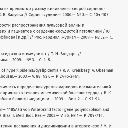
лію як предиктор ризику виникнення хвороб серцево-
С. В. Валуєва // Серце і судини.— 2006.— № 3.— С. 104-107.
рости распространения пульсовой волны и
их и пациентов с сердечно-сосудистой патологией / Ю.
рфёнова [и др.] // Рос. кардиол. журнал.— 2009.— № 32.— С.
ксид азота и иммунитет / Т. Н. Бондарь //
ина.— 2009.— № 3.— С. 4-8.
of hyperlipidemia/dyslipidemia / R. A. Kreisberg, A. Oberman
tabolism.— 2003.— V. 88, № 6.— P. 2445-2461.
начимость определения уровня маркеров воспалительной
оприятного течения ишемической болезни сердца / В. К.
облем біології і медицини.— 2009.— Вип. 2.— С. 91-94.
een— 1185A/G von Willebrand factor gene polymorphism and
 Braz. J. Med. Biol. Res.— 2003.— V. 36, № 1.— P. 709-714.
телия, воспаления и дислипидемии в атерогенезе / М. И.