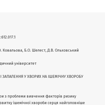
612.017.1
О. Ковальова, Б.О. Шелест, Д.В. Ольховський
дичний університет
І ЗАПАЛЕННЯ У ХВОРИХ НА ІШЕМІЧНУ ХВОРОБУ
ури з проблеми вивчення факторів ризику
озвитку ішемічної хвороби серця найголовніше