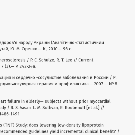
 здоров'я народу України (Аналітично-статистичний
утай, Ю. М. Сіренко.— К., 2010.— 96 с.
herosclerosis / P. C. Schulze, R. T. Lee // Current
7 (3).— P. 242-248.
уация и сердечно -сосудистые заболевания в России / Р.
 Кардиоваскулярная терапия и профилактика.— 2007.— № 8.
art failure in elderly— subjects without prior myocardial
 / R. S. Vasan, L. M. Sullivan, R. Roubenoff [et al.] //
 1486-1491.
s (TNT) Study: does lowering low-density lipoprotein
recommended guidelines yield incremental clinical benefit? /