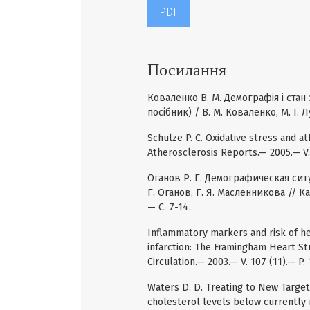
PDF
Посилання
Коваленко В. М. Демографія і стан
посібник) / В. М. Коваленко, М. І. Л
Schulze P. C. Oxidative stress and at
Atherosclerosis Reports.— 2005.— V. 
Оганов Р. Г. Демографическая сит
Г. Оганов, Г. Я. Масленникова //
— С. 7-14.
Inflammatory markers and risk of he
infarction: The Framingham Heart Study
Circulation.— 2003.— V. 107 (11).— P.
Waters D. D. Treating to New Target
cholesterol levels below currently 