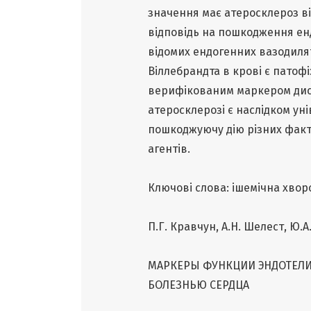
значення має атеросклероз ві
відповідь на пошкодження енд
відомих ендогенних вазодиля
Віллебрандта в крові є патофі
верифікованим маркером дис
атеросклерозі є наслідком уні
пошкоджуючу дію різних факто
агентів.
Ключові слова: ішемічна хворо
П.Г. Кравчун, А.Н. Шелест, Ю.А
МАРКЕРЫ ФУНКЦИИ ЭНДОТЕЛИ
БОЛЕЗНЬЮ СЕРДЦА