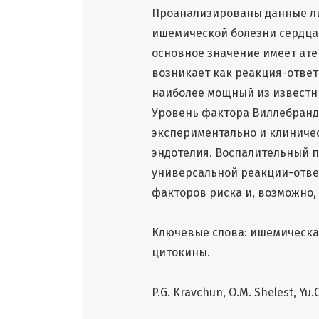
Проанализированы данные ли
ишемической болезни сердца
основное значение имеет ате
возникает как реакция-ответ
наиболее мощный из известн
Уровень фактора Виллебранд
экспериментально и клинич
эндотелия. Воспалительный п
универсальной реакции-отве
факторов риска и, возможно,
Ключевые слова: ишемическая
цитокины.
P.G. Kravchun, О.М. Shelest, Yu.