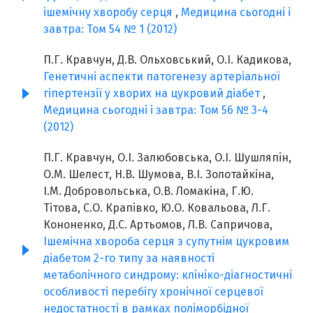
ішемічну хворобу серця
,
Медицина сьогодні і
завтра: Том 54 № 1 (2012)
П.Г. Кравчун, Д.В. Ольховський, О.І. Кадикова,
Генетичні аспекти патогенезу артеріальної
гіпертензії у хворих на цукровий діабет
,
Медицина сьогодні і завтра: Том 56 № 3-4
(2012)
П.Г. Кравчун, О.І. Залюбовська, О.І. Шушляпін,
О.М. Шелест, Н.В. Шумова, В.І. Золотайкіна,
І.М. Добровольська, О.В. Ломакіна, Г.Ю.
Тітова, С.О. Крапівко, Ю.О. Ковальова, Л.Г.
Кононенко, Д.С. Артьомов, Л.В. Сапричова,
Ішемічна хвороба серця з супутнім цукровим
діабетом 2-го типу за наявності
метаболічного синдрому: клініко-діагностичні
особливості перебігу хронічної серцевої
недостатності в рамках поліморбідної