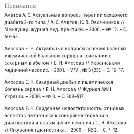
Посилання
Аметов А. С. Актуальные вопросы терапии сахарного
диабета 2-го типа / А. С. Аметов, К. В. Овсянников //
Междунар. журнал мед. практики. – 2000. – № 12. – С.
40–43.
Амосова Е. Н. Актуальные вопросы лечения больных
ишемической болезнью сердца в сочетании с
сахарным діабетом / Е. Н. Амосова // Український
медичний часопис. – 2001. – V/VІ, № 3 (23). – С. 12–17.
Амосова Е. Н. Сахарный диабет и ишемическая
болезнь сердца / Е. Н. Амосова // Журнал АМН
України. – 2000. – № 3. – С. 508–517.
Амосова Е. Н. Сердечная недостаточность: от новых
аспектов патогенеза к совершенствованию
диагностики и новым целям лечения / Е. Н. Амосова
// Лікування і діагностика. – 2000. – № 2. – С. 7–12.