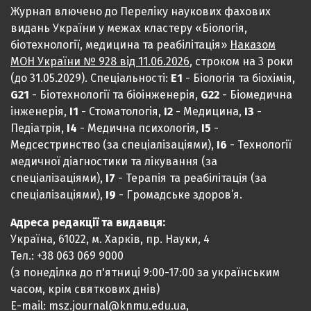
Журнал влючено до Переліку наукових фахових
видань України у межах кластеру «Біологія,
біотехнології, медицина та реабілітація»
Наказом
МОН України № 928 від 11.06.2026
, строком на 3 роки
(до 31.05.2029). Спеціальності:
Е1
- Біологія та біохімія,
G21
- Біотехнології та біоінженерія,
G22
- Біомедична
інженерія,
I1
- Стоматологія,
I2
- Медицина,
IЗ
-
Педіатрія,
I4
- Медична психологія,
I5
-
Медсестринство (за спеціалізаціями),
I6
- Технології
медичної діагностики та лікування (за
спеціалізаціями),
I7
- Терапія та реабілітація (за
спеціалізаціями),
I9
- Громадське здоров’я.
Адреса редакції та видавця:
Україна, 61022, м. Харків, пр. Науки, 4
Тел.: +38 063 069 9000
(з понеділка до п'ятниці 9:00-17:00 за українським
часом, крім святкових днів)
E-mail: msz.journal@knmu.edu.ua,