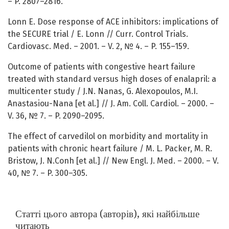
– P. 2807–2816.
Lonn E. Dose response of ACE inhibitors: implications of
the SECURE trial / E. Lonn // Curr. Control Trials.
Cardiovasc. Med. – 2001. – V. 2, № 4. – P. 155–159.
Outcome of patients with congestive heart failure
treated with standard versus high doses of enalapril: a
multicenter study / J.N. Nanas, G. Alexopoulos, M.I.
Anastasiou-Nana [et al.] // J. Am. Coll. Cardiol. – 2000. –
V. 36, № 7. – P. 2090–2095.
The effect of carvedilol on morbidity and mortality in
patients with chronic heart failure / M. L. Packer, M. R.
Bristow, J. N.Conh [et al.] // New Engl. J. Med. – 2000. – V.
40, № 7. – P. 300–305.
Статті цього автора (авторів), які найбільше
читають