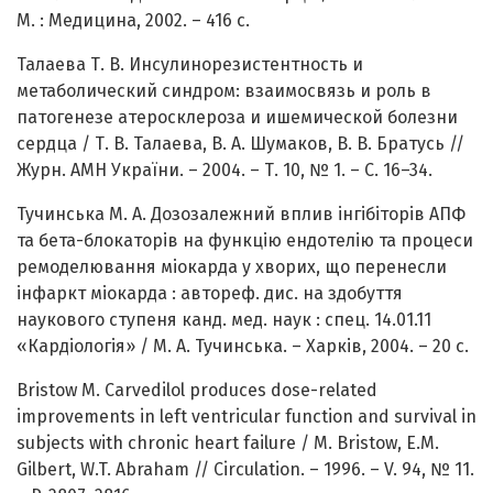
М. : Медицина, 2002. – 416 с.
Талаева Т. В. Инсулинорезистентность и
метаболический синдром: взаимосвязь и роль в
патогенезе атеросклероза и ишемической болезни
сердца / Т. В. Талаева, В. А. Шумаков, В. В. Братусь //
Журн. АМН України. – 2004. – Т. 10, № 1. – С. 16–34.
Тучинська М. А. Дозозалежний вплив інгібіторів АПФ
та бета-блокаторів на функцію ендотелію та процеси
ремоделювання міокарда у хворих, що перенесли
інфаркт міокарда : автореф. дис. на здобуття
наукового ступеня канд. мед. наук : спец. 14.01.11
«Кардіологія» / М. А. Тучинська. – Харків, 2004. – 20 с.
Bristow M. Carvedilol produces dose-related
improvements in left ventricular function and survival in
subjects with chronic heart failure / M. Bristow, E.M.
Gilbert, W.T. Abraham // Circulation. – 1996. – V. 94, № 11.