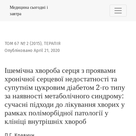
Ішемічна хвороба серця з проявами хронічної серцевої н
Медицина сьогодні і
завтра
ТОМ 67 № 2 (2015)
,
ТЕРАПІЯ
Опубліковано April 21, 2020
Ішемічна хвороба серця з проявами
хронічної серцевої недостатності та
супутнім цукровим діабетом 2-го типу
за наявності метаболічного синдрому:
сучасні підходи до лікування хворих у
рамках поліморбідної патології у
клініці внутрішніх хвороб
П.Г. Кравчун