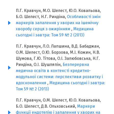
П.Г. Кравчун, М.О. Шелест, Ю.О. Ковальова,
Б.О. Шелест, Н.Г. Риндіна,
Особливості змін
маркерів запалення у хворих на ішемічну
хворобу серця з ожирінням
,
Медицина
сьогодні і завтра: Том 59 № 2 (2013)
П.Г. Кравчун, Л.О. Лапшина, В.Д. Бабаджан,
О.М. Шелест, О.Ю. Борзова, М.І. Кожин, Н.В.
Шумова, Г.Ю. Тітова, О.І. Залюбовська, Н.Г.
Риндіна, О.І. Шушляпін,
Безперервна
медична освіта в контексті кредитно-
модульної системи: перспективи розвитку і
вдосконалення
,
Медицина сьогодні і завтра:
Том 59 № 2 (2013)
П.Г. Кравчун, О.М. Шелест, Ю.О. Ковальова,
Б.О. Шелест, Д.В. Ольховський,
Маркери
функції ендотелію і запалення у хворих на