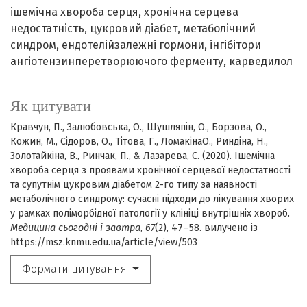
ішемічна хвороба серця
хронічна серцева
недостатність
цукровий діабет
метаболічний
синдром
ендотелійзалежні гормони
інгібітори
ангіотензинперетворюючого ферменту
карведилол
Як цитувати
Кравчун, П., Залюбовська, О., Шушляпін, О., Борзова, О.,
Кожин, М., Сідоров, О., Тітова, Г., ЛомакінаO., Риндіна, Н.,
Золотайкіна, В., Ринчак, П., & Лазарева, С. (2020). Ішемічна
хвороба серця з проявами хронічної серцевої недостатності
та супутнім цукровим діабетом 2-го типу за наявності
метаболічного синдрому: сучасні підходи до лікування хворих
у рамках поліморбідної патології у клініці внутрішніх хвороб.
Медицина сьогодні і завтра
,
67
(2), 47–58. вилучено із
https://msz.knmu.edu.ua/article/view/503
Формати цитування