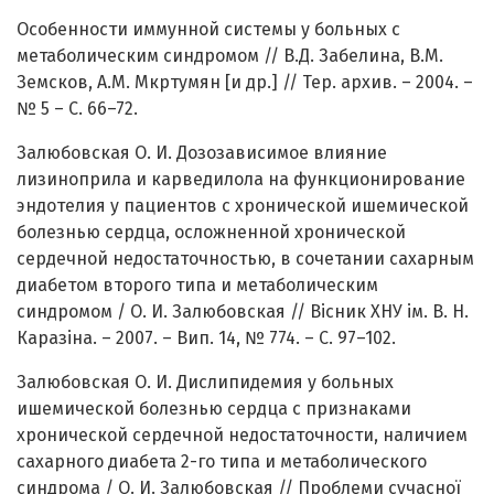
Особенности иммунной системы у больных с
метаболическим синдромом // В.Д. Забелина, В.М.
Земсков, А.М. Мкртумян [и др.] // Тер. архив. – 2004. –
№ 5 – С. 66–72.
Залюбовская О. И. Дозозависимое влияние
лизиноприла и карведилола на функционирование
эндотелия у пациентов с хронической ишемической
болезнью сердца, осложненной хронической
сердечной недостаточностью, в сочетании сахарным
диабетом второго типа и метаболическим
синдромом / О. И. Залюбовская // Вісник ХНУ ім. В. Н.
Каразіна. – 2007. – Вип. 14, № 774. – С. 97–102.
Залюбовская О. И. Дислипидемия у больных
ишемической болезнью сердца с признаками
хронической сердечной недостаточности, наличием
сахарного диабета 2-го типа и метаболического
синдрома / О. И. Залюбовская // Проблеми сучасної