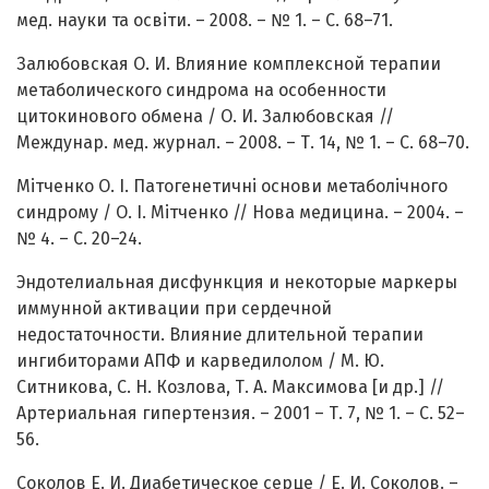
мед. науки та освіти. – 2008. – № 1. – С. 68–71.
Залюбовская О. И. Влияние комплексной терапии
метаболического синдрома на особенности
цитокинового обмена / О. И. Залюбовская //
Междунар. мед. журнал. – 2008. – Т. 14, № 1. – С. 68–70.
Мітченко О. І. Патогенетичні основи метаболічного
синдрому / О. І. Мітченко // Нова медицина. – 2004. –
№ 4. – С. 20–24.
Эндотелиальная дисфункция и некоторые маркеры
иммунной активации при сердечной
недостаточности. Влияние длительной терапии
ингибиторами АПФ и карведилолом / М. Ю.
Ситникова, С. Н. Козлова, Т. А. Максимова [и др.] //
Артериальная гипертензия. – 2001 – Т. 7, № 1. – С. 52–
56.
Соколов Е. И. Диабетическое серце / Е. И. Соколов. –