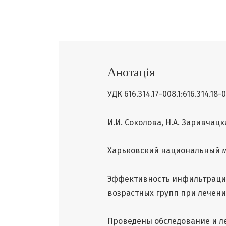
Анотація
УДК 616.314.17-008.1:616.314.18-
И.И. Соколова, Н.А. Заривчацк
Харьковский национальный 
Эффективность инфильтрацио
возрастных групп при лечени
Проведены обследование и ле