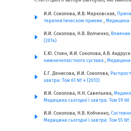
И.И. Соколова, И.В. Марковская,
Причи
терапевтическом приеме
,
Медицина с
И.И. Соколова, Н.В. Волченко,
Влияние
(2014)
Е.Ю. Стоян, И.И. Соколова, А.В. Андрус
нижнечелюстного сустава
,
Медицина с
Е.Г. Денисова, И.И. Соколова,
Распрост
завтра: Том 61 № 4 (2013)
И.И. Соколова, Н.Н. Савельева,
Медико
Медицина сьогодні і завтра: Том 59 № 2
И.И. Соколова, Н.В. Кобченко,
Состояни
Медицина сьогодні і завтра: Том 55 № 2