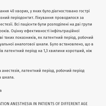
ння 40 хворих, у яких було діагностовано гострі
озний періодонтит. Лікування проводилося за
стезії. Всі пацієнти були розподілені на дві групи
0 років. Оцінку ефективності інфільтраційної
ві таких показників, як латентний період, робочий
зуальної аналогової шкали. Було встановлено, що в
оків латентний період на 1,3 хвилини коротший, ніж
а анестезія, латентний період, робочий період
а шкала.
a
ATION ANESTHESIA IN PATIENTS OF DIFFERENT AGE