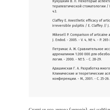
Кукушкин В. Л. Некоторые аспек
терапевтической стоматологии / В. 
43.
Claffey E. Anesthetic efficacy of arti
irreversible pulpitis / E. Claffey // J
Mikesell P. Comparison of articaine a
J. Endod. - 2005. - V. 4, № 4. - P. 265
Петрикас А. Ж. Сравнительное ис
адреналином 1:200 000 для обезбо
логия. - 2000. - № 5. - С. 28-29.
Адашинская Г. А. Разработка много
Клинические и теоретические асп
конференции. - М., 2001. - С. 25-26.
Статті цього автора (авторів), які найб