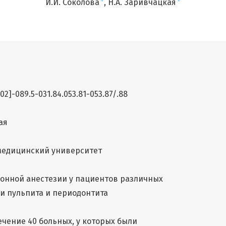
+
+
И.И. Соколова
Н.А. Заривчацкая
002]-089.5-031.84.053.81-053.87/.88
ая
медицинский университет
нной анестезии у пациентов различных
и пульпита и периодонтита
чение 40 больных, у которых были