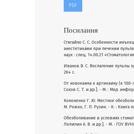
PDF
Посилання
Стягайло С. С. Особенности инъе
анестетиками при лечении пульпит
наук : спец. 14.00.21 «Стоматология» 
Иванов B. C. Воспаление пульпы зуб
264 с.
От новокаина к артикаину (к 100-ле
Сохов С. Т. и др.]. - М. : Мед. инфор
Кононенко Г. Ю. Местное обезболи
М. Рожко, Г. П. Рузин. - К. : Книга п
Обезболивание в условиях стомато
Лепилин А. В. и др.]. - М. : ГОУ ВУ