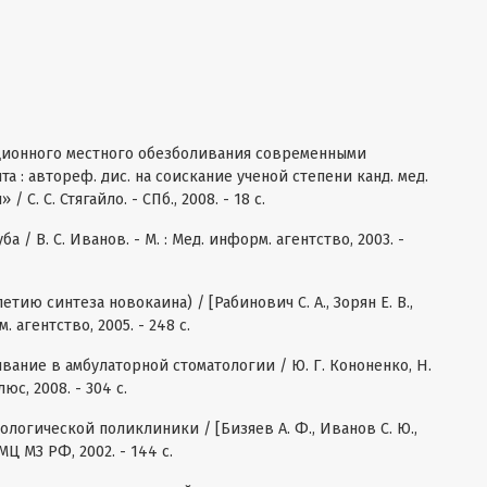
кционного местного обезболивания современными
а : автореф. дис. на соискание ученой степени канд. мед.
/ С. С. Стягайло. - СПб., 2008. - 18 с.
а / B. C. Иванов. - М. : Мед. информ. агентство, 2003. -
тию синтеза новокаина) / [Рабинович С. А., Зорян Е. В.,
м. агентство, 2005. - 248 с.
вание в амбулаторной стоматологии / Ю. Г. Кононенко, Н.
люс, 2008. - 304 с.
логической поликлиники / [Бизяев А. Ф., Иванов С. Ю.,
НМЦ МЗ РФ, 2002. - 144 с.