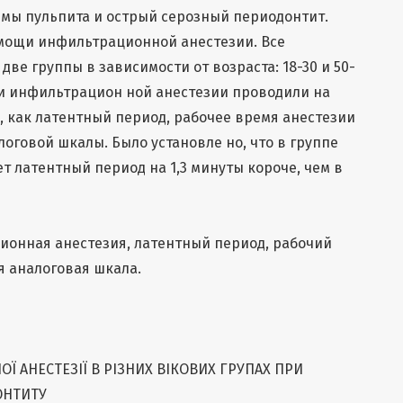
мы пульпита и острый серозный периодонтит.
мощи инфильтрационной анестезии. Все
ве группы в зависимости от возраста: 18-30 и 50-
ти инфильтрацион ной анестезии проводили на
, как латентный период, рабочее время анестезии
оговой шкалы. Было установле но, что в группе
ет латентный период на 1,3 минуты короче, чем в
ионная анестезия, латентный период, рабочий
я аналоговая шкала.
Ї АНЕСТЕЗІЇ В РІЗНИХ ВІКОВИХ ГРУПАХ ПРИ
ОНТИТУ