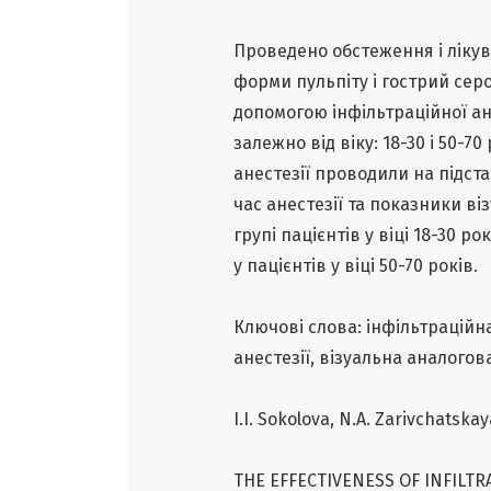
Проведено обстеження і лікува
форми пульпіту і гострий сер
допомогою інфільтраційної ане
залежно від віку: 18-30 і 50-7
анестезії проводили на підста
час анестезії та показники ві
групі пацієнтів у віці 18-30 р
у пацієнтів у віці 50-70 років.
Ключові слова: інфільтраційн
анестезії, візуальна аналогов
I.I. Sokolova, N.A. Zarivchatskay
THE EFFECTIVENESS OF INFILTR