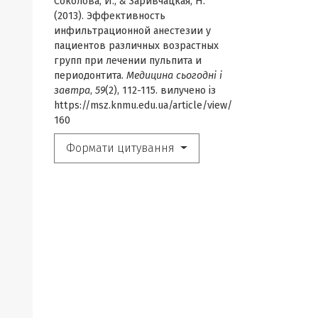
Соколова, И., & Заривчацкая, Н.
(2013). Эффективность
инфильтрационной анестезии у
пациентов различных возрастных
групп при лечении пульпита и
периодонтита.
Медицина сьогодні і
завтра
,
59
(2), 112-115. вилучено із
https://msz.knmu.edu.ua/article/view/
160
Формати цитування