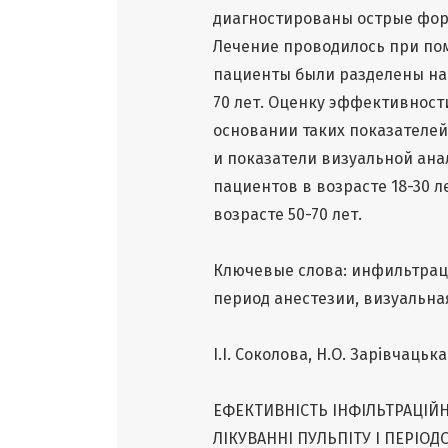
диагностированы острые фор
Лечение проводилось при по
пациенты были разделены на д
70 лет. Оценку эффективнос
основании таких показателей
и показатели визуальной анал
пациентов в возрасте 18-30 л
возрасте 50-70 лет.
Ключевые слова: инфильтрац
период анестезии, визуальна
І.І. Соколова, Н.О. Зарівчацька
ЕФЕКТИВНІСТЬ ІНФІЛЬТРАЦІЙНО
ЛІКУВАННІ ПУЛЬПІТУ І ПЕРІОД