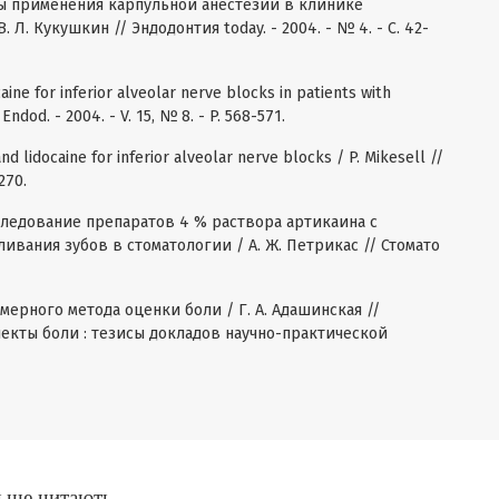
ты применения карпульной анестезии в клинике
Л. Кукушкин // Эндодонтия today. - 2004. - № 4. - С. 42-
caine for inferior alveolar nerve blocks in patients with
. Endod. - 2004. - V. 15, № 8. - P. 568-571.
nd lidocaine for inferior alveolar nerve blocks / P. Mikesell //
-270.
следование препаратов 4 % раствора артикаина с
ливания зубов в стоматологии / А. Ж. Петрикас // Стомато
мерного метода оценки боли / Г. А. Адашинская //
екты боли : тезисы докладов научно-практической
ільше читають