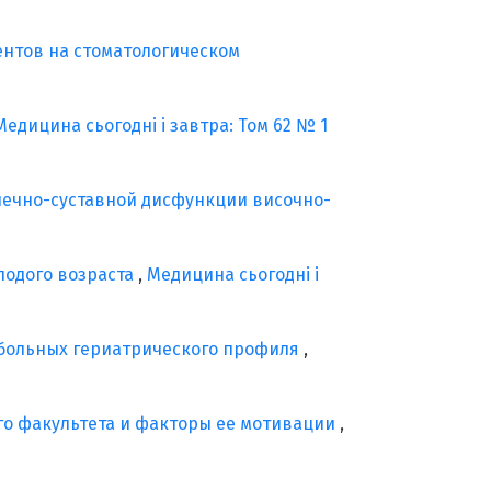
нтов на стоматологическом
Медицина сьогодні і завтра: Том 62 № 1
шечно-суставной дисфункции височно-
лодого возраста
,
Медицина сьогодні і
 больных гериатрического профиля
,
го факультета и факторы ее мотивации
,