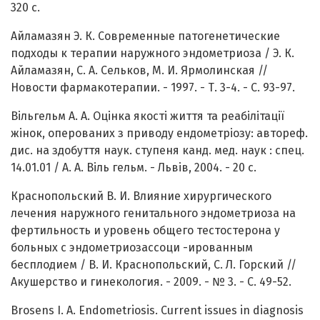
320 с.
Айламазян Э. К. Современные патогенетические
подходы к терапии наружного эндометриоза / Э. К.
Айламазян, С. А. Сельков, М. И. Ярмолинская //
Новости фармакотерапии. - 1997. - Т. 3-4. - С. 93-97.
Вільгельм А. А. Оцінка якості життя та реабілітації
жінок, оперованих з приводу ендометріозу: автореф.
дис. на здобуття наук. ступеня канд. мед. наук : спец.
14.01.01 / А. А. Віль гельм. - Львів, 2004. - 20 с.
Краснопольский В. И. Влияние хирургического
лечения наружного генитального эндометриоза на
фертильность и уровень общего тестостерона у
больных с эндометриозассоци -ированным
бесплодием / В. И. Краснопольский, С. Л. Горский //
Акушерство и гинекология. - 2009. - № 3. - С. 49-52.
Brosens I. A. Endometriosis. Current issues in diagnosis