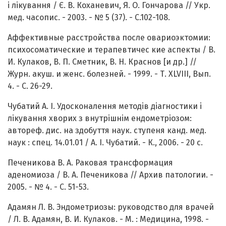
і лікування / Є. В. Коханевич, Я. О. Гончарова // Укр.
мед. часопис. - 2003. - № 5 (37). - С.102-108.
Аффективные расстройства после овариоэктомии:
психосоматические и терапевтичес кие аспекты / В.
И. Кулаков, В. П. Сметник, В. Н. Краснов [и др.] //
Журн. акуш. и женс. болезней. - 1999. - Т. XLVIII, Вып.
4. - С. 26-29.
Чубатий А. І. Удосконалення методів діагностики і
лікування хворих з внутрішнім ендометріозом:
автореф. дис. на здобуття наук. ступеня канд. мед.
наук : спец. 14.01.01 / А. І. Чубатий. - К., 2006. - 20 с.
Печеникова В. А. Раковая трансформация
аденомиоза / В. А. Печеникова // Архив патологии. -
2005. - № 4. - С. 51-53.
Адамян Л. В. Эндометриозы: руководство для врачей
/ Л. В. Адамян, В. И. Кулаков. - М. : Медицина, 1998. -