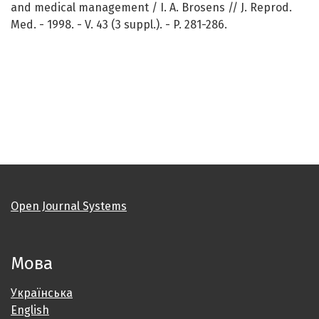
and medical management / I. A. Brosens // J. Reprod.
Med. - 1998. - V. 43 (3 suppl.). - P. 281-286.
Open Journal Systems
Мова
Українська
English