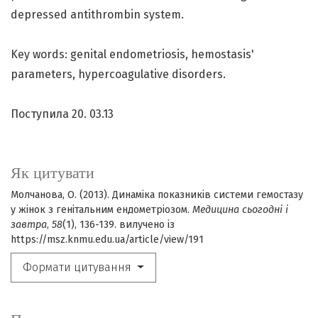
depressed antithrombin system.
Key words: genital endometriosis, hemostasis'
parameters, hypercoagulative disorders.
Поступила 20. 03.13
Як цитувати
Молчанова, О. (2013). Динаміка показників системи гемостазу
у жінок з генітальним ендометріозом.
Медицина сьогодні і
завтра
,
58
(1), 136-139. вилучено із
https://msz.knmu.edu.ua/article/view/191
Формати цитування