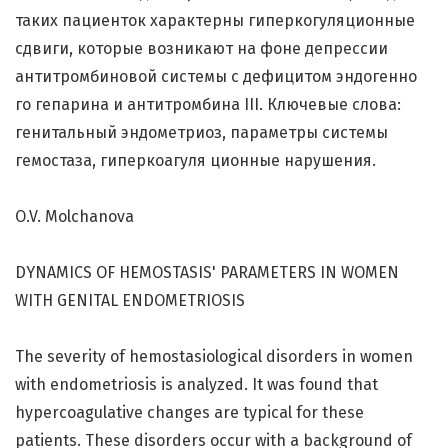
таких пациенток характерны гиперкогуляционные
сдвиги, которые возникают на фоне депрессии
антитромбиновой системы с дефицитом эндогенно
го гепарина и антитромбина III. Ключевые слова:
генитальный эндометриоз, параметры системы
гемостаза, гиперкоагуля ционные нарушения.
O.V. Molchanova
DYNAMICS OF HEMOSTASIS' PARAMETERS IN WOMEN
WITH GENITAL ENDOMETRIOSIS
The severity of hemostasiological disorders in women
with endometriosis is analyzed. It was found that
hypercoagulative changes are typical for these
patients. These disorders occur with a background of