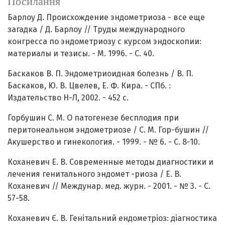
Посилання
Барлоу Д. Происхождение эндометриоза - все еще
загадка / Д. Барлоу // Труды международного
конгресса по эндометриозу с курсом эндоскопии:
материалы и тезисы. - М. 1996. - С. 40.
Баскаков В. П. Эндометриоидная болезнь / В. П.
Баскаков, Ю. В. Цвелев, Е. Ф. Кира. - СПб. :
Издательство Н-Л, 2002. - 452 с.
Горбушин С. М. О патогенезе бесплодия при
перитонеальном эндометриозе / С. М. Гор-бушин //
Акушерство и гинекология. - 1999. - № 6. - С. 8-10.
Коханевич Е. В. Современные методы диагностики и
лечения генитального эндомет -риоза / Е. В.
Коханевич // Междунар. мед. журн. - 2001. - № 3. - С.
57-58.
Коханевич Є. В. Генітальний ендометріоз: діагностика