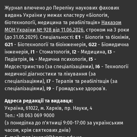
Журнал влючено до Переліку наукових фахових
видань України у межах кластеру «Біологія,
біотехнології, медицина та реабілітація»
Наказом
МОН України № 928 від 11.06.2026
, строком на 3 роки
(до 31.05.2029). Спеціальності:
Е1
- Біологія та біохімія,
G21
- Біотехнології та біоінженерія,
G22
- Біомедична
інженерія,
I1
- Стоматологія,
I2
- Медицина,
IЗ
-
Педіатрія,
I4
- Медична психологія,
I5
-
Медсестринство (за спеціалізаціями),
I6
- Технології
медичної діагностики та лікування (за
спеціалізаціями),
I7
- Терапія та реабілітація (за
спеціалізаціями),
I9
- Громадське здоров’я.
Адреса редакції та видавця:
Україна, 61022, м. Харків, пр. Науки, 4
Тел.: +38 063 069 9000
(з понеділка до п'ятниці 9:00-17:00 за українським
часом, крім святкових днів)