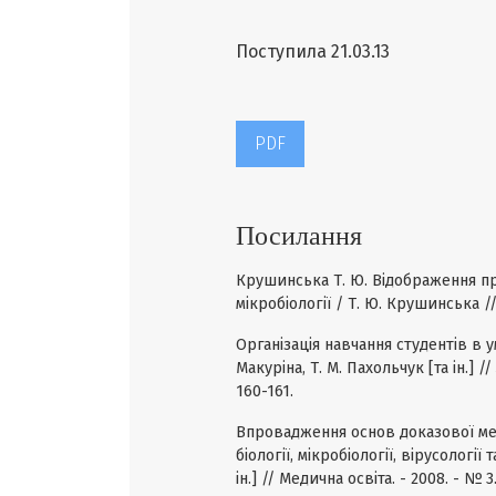
Поступила 21.03.13
PDF
Посилання
Крушинська Т. Ю. Відображення п
мікробіології / Т. Ю. Крушинська // 
Організація навчання студентів в у
Макуріна, Т. М. Пахольчук [та ін.] 
160-161.
Впровадження основ доказової ме
біології, мікробіології, вірусології 
ін.] // Медична освіта. - 2008. - № 3.