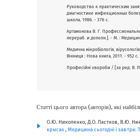
Руководство к практическим зан
диагностике инфекционных болезне
школа, 1986. - 376 с.
Артамонова В. Г. Профессиональные 
перераб. и дополн.]. - М. : Медицина
Медична мікробіологія, вірусологія 
Вінниця : Нова книга, 2011. - 952 с.
Професійні хвороби / [за ред. В. П.
Статті цього автора (авторів), які найб
О.Ю. Николенко, Д.О. Ластков, В.Ю. Ни
крысах
,
Медицина сьогодні і завтра: Т