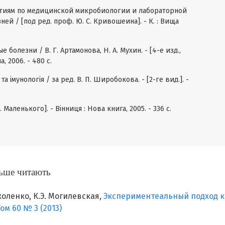
ятиям по медицинской микробиологии и лабораторной
й / [под ред. проф. Ю. С. Кривошеина]. - К. : Вища
болезни / В. Г. Артамонова, Н. А. Мухин. - [4-е изд.,
, 2006. - 480 с.
та імунологія / за ред. В. П. Широбокова. - [2-ге вид.]. -
 Маленького]. - Вінниця : Нова книга, 2005. - 336 с.
ільше читають
коленко, К.Э. Могилевская,
Экспериментеальный подход к
ом 60 № 3 (2013)