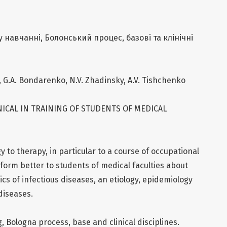
у навчанні, Болонський процес, базові та клінічні
, G.A. Bondarenko, N.V. Zhadinsky, A.V. Tishchenko
NICAL IN TRAINING OF STUDENTS OF MEDICAL
 to therapy, in particular to a course of occupational
nform better to students of medical faculties about
cs of infectious diseases, an etiology, epidemiology
diseases.
g, Bologna process, base and clinical disciplines.