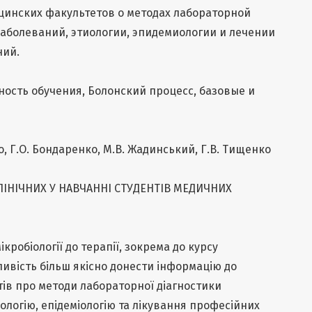
инских факультетов о методах лабораторной
аболеваний, этиологии, эпидемиологии и лечении
ний.
ость обучения, Болонский процесс, базовые и
о, Г.О. Бондаренко, М.В. Жадинський, Г.В. Тищенко
ЛІНІЧНИХ У НАВЧАННІ СТУДЕНТІВ МЕДИЧНИХ
ікробіології до терапії, зокрема до курсу
ивість більш якісно донести інформацію до
ів про методи лабораторної діагностики
ологію, епідеміологію та лікування професійних