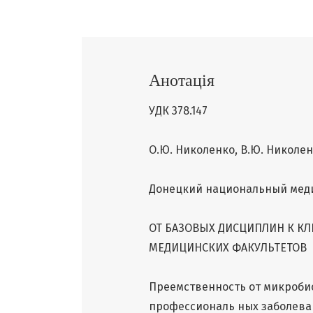
Анотація
УДК 378.147
О.Ю. Николенко, В.Ю. Николенк
Донецкий национальный меди
ОТ БАЗОВЫХ ДИСЦИПЛИН К КЛ
МЕДИЦИНСКИХ ФАКУЛЬТЕТОВ
Преемственность от микробио
профессиональ ных заболеван