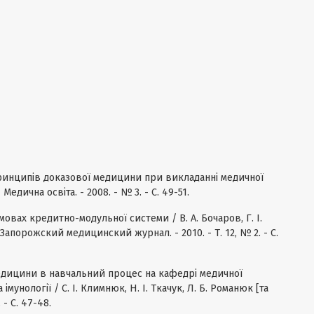
ринципів доказової медицини при викладанні медичної
Медична освіта. - 2008. - № 3. - С. 49-51.
мовах кредитно-модульної системи / В. А. Бочаров, Г. І.
// Запорожский медицинский журнал. - 2010. - Т. 12, № 2. - С.
дицини в навчальний процес на кафедрі медичної
та імунології / С. І. Климнюк, Н. І. Ткачук, Л. Б. Романюк [та
 - С. 47-48.