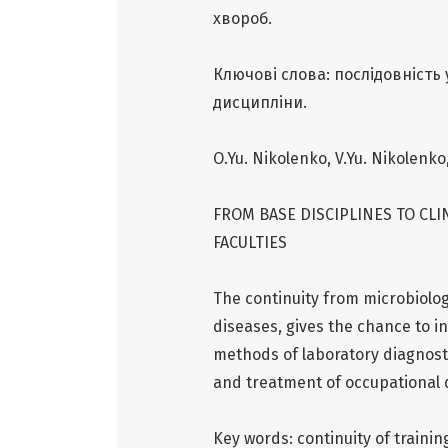
хвороб.
Ключові слова: послідовність 
дисципліни.
O.Yu. Nikolenko, V.Yu. Nikolenko
FROM BASE DISCIPLINES TO CLI
FACULTIES
The continuity from microbiology
diseases, gives the chance to i
methods of laboratory diagnosti
and treatment of occupational 
Key words: continuity of trainin