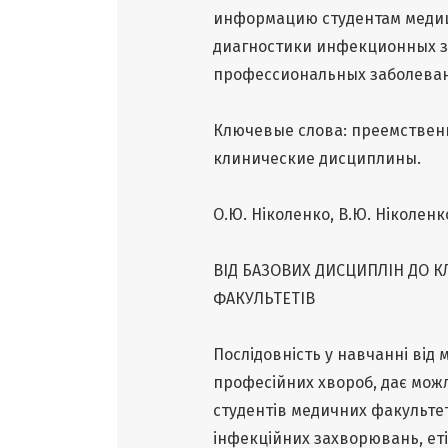
информацию студентам медиц
диагностики инфекционных з
профессиональных заболева
Ключевые слова: преемственн
клинические дисциплины.
О.Ю. Ніколенко, В.Ю. Ніколенк
ВІД БАЗОВИХ ДИСЦИПЛІН ДО К
ФАКУЛЬТЕТІВ
Послідовність у навчанні від м
професійних хвороб, дає можл
студентів медичних факультет
інфекційних захворювань, еті