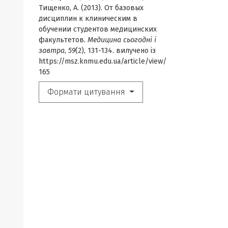
Тищенко, А. (2013). От базовых
дисциплин к клиническим в
обучении студентов медицинских
факультетов.
Медицина сьогодні і
завтра
,
59
(2), 131-134. вилучено із
https://msz.knmu.edu.ua/article/view/
165
Формати цитування