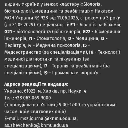
видань України у межах кластеру «Біологія,
біотехнології, медицина та реабілітація»
Наказом
МОН України № 928 від 11.06.2026
, строком на 3 роки
(до 31.05.2029). Спеціальності:
Е1
- Біологія та біохімія,
G21
- Біотехнології та біоінженерія,
G22
- Біомедична
інженерія,
I1
- Стоматологія,
I2
- Медицина,
IЗ
-
Педіатрія,
I4
- Медична психологія,
I5
-
Медсестринство (за спеціалізаціями),
I6
- Технології
медичної діагностики та лікування (за
спеціалізаціями),
I7
- Терапія та реабілітація (за
спеціалізаціями),
I9
- Громадське здоров’я.
Адреса редакції та видавця:
Україна, 61022, м. Харків, пр. Науки, 4
Тел.: +38 063 069 9000
(з понеділка до п'ятниці 9:00-17:00 за українським
часом, крім святкових днів)
E-mail: msz.journal@knmu.edu.ua,
as.shevchenko@knmu.edu.ua