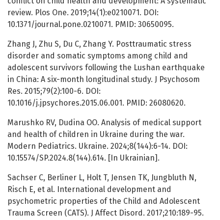
conflict on child health and development: A systematic
review. Plos One. 2019;14(1):e0210071. DOI:
10.1371/journal.pone.0210071. PMID: 30650095.
Zhang J, Zhu S, Du C, Zhang Y. Posttraumatic stress
disorder and somatic symptoms among child and
adolescent survivors following the Lushan earthquake
in China: A six-month longitudinal study. J Psychosom
Res. 2015;79(2):100-6. DOI:
10.1016/j.jpsychores.2015.06.001. PMID: 26080620.
Marushko RV, Dudina OО. Analysis of medical support
and health of children in Ukraine during the war.
Modern Pediatrics. Ukraine. 2024;8(144):6-14. DOI:
10.15574/SP.2024.8(144).614. [In Ukrainian].
Sachser C, Berliner L, Holt T, Jensen TK, Jungbluth N,
Risch E, et al. International development and
psychometric properties of the Child and Adolescent
Trauma Screen (CATS). J Affect Disord. 2017;210:189-95.