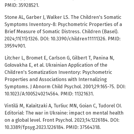
PMID: 35928521.
Stone AL, Garber J, Walker LS. The Children's Somatic
Symptoms Inventory-8: Psychometric Properties of a
Brief Measure of Somatic Distress. Children (Basel).
2024;11(11):1326. DOI: 10.3390/children11111326. PMID:
39594901.
Litcher L, Bromet E, Carlson G, Gilbert T, Panina N,
Golovakha E, et al. Ukrainian Application of the
Children's Somatization Inventory: Psychometric
Properties and Associations with Internalizing
Symptoms. J Abnorm Child Psychol. 2001;29:165-75. DOI:
10.1023/A:1005240214564. PMID: 11321631.
Vintilă M, Kalaitzaki A, Turliuc MN, Goian C, Tudorel OI.
Editorial: The war in Ukraine: impact on mental health
on a global level. Front Psychol. 2023;14:1226184. DOI:
10.3389/fpsyg.2023.1226184. PMID: 37564318.