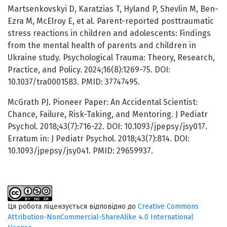
Martsenkovskyi D, Karatzias T, Hyland P, Shevlin M, Ben-
Ezra M, McElroy E, et al. Parent-reported posttraumatic
stress reactions in children and adolescents: Findings
from the mental health of parents and children in
Ukraine study. Psychological Trauma: Theory, Research,
Practice, and Policy. 2024;16(8):1269-75. DOI:
10.1037/tra0001583. PMID: 37747495.
McGrath PJ. Pioneer Paper: An Accidental Scientist:
Chance, Failure, Risk-Taking, and Mentoring. J Pediatr
Psychol. 2018;43(7):716-22. DOI: 10.1093/jpepsy/jsy017.
Erratum in: J Pediatr Psychol. 2018;43(7):814. DOI:
10.1093/jpepsy/jsy041. PMID: 29659937.
Ця робота ліцензується відповідно до
Creative Commons
Attribution-NonCommercial-ShareAlike 4.0 International