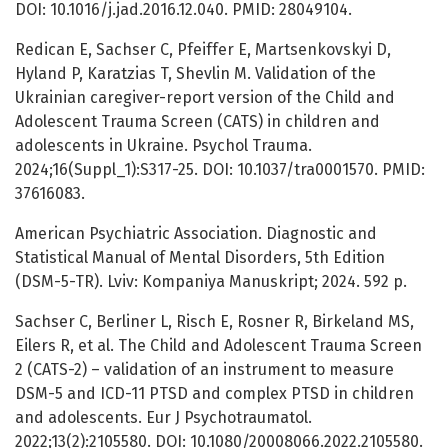
DOI: 10.1016/j.jad.2016.12.040. PMID: 28049104.
Redican E, Sachser C, Pfeiffer E, Martsenkovskyi D,
Hyland P, Karatzias T, Shevlin M. Validation of the
Ukrainian caregiver-report version of the Child and
Adolescent Trauma Screen (CATS) in children and
adolescents in Ukraine. Psychol Trauma.
2024;16(Suppl_1):S317-25. DOI: 10.1037/tra0001570. PMID:
37616083.
American Psychiatric Association. Diagnostic and
Statistical Manual of Mental Disorders, 5th Edition
(DSM-5-TR). Lviv: Kompaniya Manuskript; 2024. 592 p.
Sachser C, Berliner L, Risch E, Rosner R, Birkeland MS,
Eilers R, et al. The Child and Adolescent Trauma Screen
2 (CATS-2) – validation of an instrument to measure
DSM-5 and ICD-11 PTSD and complex PTSD in children
and adolescents. Eur J Psychotraumatol.
2022;13(2):2105580. DOI: 10.1080/20008066.2022.2105580.