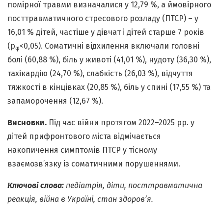
помірної травми визначалися у 12,79 %, а ймовірного
посттравматичного стресового розладу (ПТСР) – у
16,01 % дітей, частіше у дівчат і дітей старше 7 років
(р
<0,05). Соматичні відхилення включали головні
φ
болі (60,88 %), біль у животі (41,01 %), нудоту (36,30 %),
тахікардію (24,70 %), слабкість (26,03 %), відчуття
тяжкості в кінцівках (20,85 %), біль у спині (17,55 %) та
запаморочення (12,67 %).
Висновки.
Під час війни протягом 2022–2025 рр. у
дітей прифронтового міста відмічається
накопичення симптомів ПТСР у тісному
взаємозв’язку із соматичними порушеннями.
Ключові слова:
педіатрія, діти, посттравматична
реакція, війна в Україні, стан здоров’я.