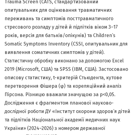
Trauma Screen (CATS, стандартизований
опитувальник для оцінювання травматичних
переживань та симптомів посттравматичного
стресового розладу у дітей й підлітків віком 3–17
років, версія для батьків/опікунів) та Children’s
Somatic Symptoms Inventory (CSSI, опитувальник для
виявлення соматичних симптомів у дітей).
Статистичну обробку виконано за допомогою Excel
2019 (Microsoft, США) та SPSS (IBM, США). Застосовано
описову статистику, t-критерій Стьюдента, кутове
перетворення Фішера (φ) та кореляційний аналіз
Пірсона. Різницю вважали значущою за p<0,05.
Дослідження є фрагментом планової науково-
дослідної роботи ДУ «Інститут охорони здоров’я дітей
та підлітків Національної академії медичних наук
України» (2024–2026) з номером державної