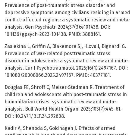
Prevalence of post-traumatic stress disorder and
depressive symptoms among civilians residing in armed
conflict-affected regions: a systematic review and meta-
analysis. Gen Psychiatr. 2024;37(3):e101438. DOI:
10.1136/gpsych-2023-101438. PMID: 3888161.
Zasiekina L, Griffin A, Blakemore SJ, Hlova I, Bignardi G.
Prevalence of war-related posttraumatic stress
disorder in adolescents: a systematic review and meta-
analysis. Eur J Psychotraumatol. 2025;16(1):2497167. DOI:
10.1080/20008066.2025.2497167. PMID: 40377181.
Douglas FE, Shroff C, Meiser-Stedman R. Treatment of
children and adolescents with post-traumatic stress in
humanitarian crises: systematic review and meta-
analysis. Bull World Health Organ. 2025;103(7):445-61.
DOI: 10.2471/BLT.24.292608.
Kadir A, Shenoda S, Goldhagen J. Effects of armed