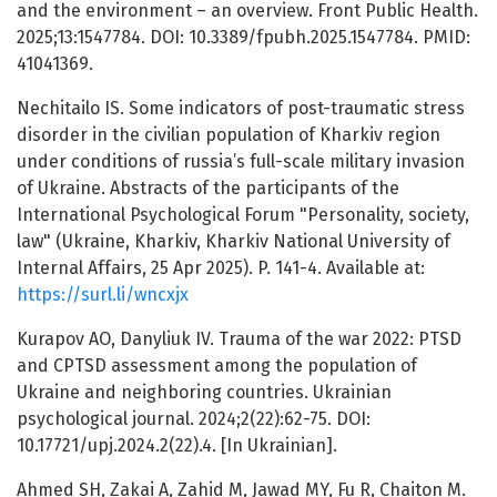
and the environment – an overview. Front Public Health.
2025;13:1547784. DOI: 10.3389/fpubh.2025.1547784. PMID:
41041369.
Nechitailo IS. Some indicators of post-traumatic stress
disorder in the civilian population of Kharkiv region
under conditions of russia’s full-scale military invasion
of Ukraine. Abstracts of the participants of the
International Psychological Forum "Personality, society,
law" (Ukraine, Kharkiv, Kharkiv National University of
Internal Affairs, 25 Apr 2025). P. 141-4. Available at:
https://surl.li/wncxjx
Kurapov AO, Danyliuk IV. Trauma of the war 2022: PTSD
and CPTSD assessment among the population of
Ukraine and neighboring countries. Ukrainian
psychological journal. 2024;2(22):62-75. DOI:
10.17721/upj.2024.2(22).4. [In Ukrainian].
Ahmed SH, Zakai A, Zahid M, Jawad MY, Fu R, Chaiton M.