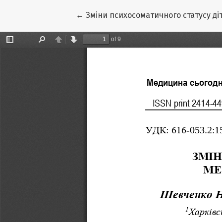
Повернутися до подробиць статті
←
Зміни психосоматичного статусу д