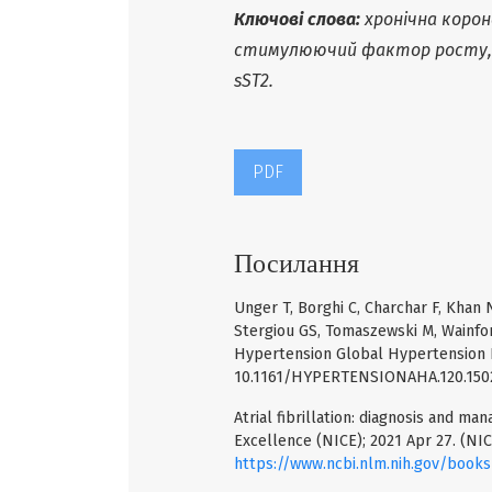
Ключові слова:
хронічна корон
стимулюючий фактор росту, щ
sST2.
PDF
Посилання
Unger T, Borghi C, Charchar F, Khan 
Stergiou GS, Tomaszewski M, Wainfor
Hypertension Global Hypertension Pr
10.1161/HYPERTENSIONAHA.120.1502
Atrial fibrillation: diagnosis and m
Excellence (NICE); 2021 Apr 27. (NICE
https://www.ncbi.nlm.nih.gov/book