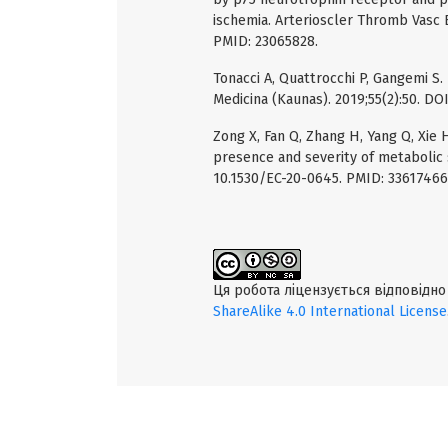
ischemia. Arterioscler Thromb Vasc 
PMID: 23065828.
Tonacci A, Quattrocchi P, Gangemi S. 
Medicina (Kaunas). 2019;55(2):50. D
Zong X, Fan Q, Zhang H, Yang Q, Xie H
presence and severity of metabolic 
10.1530/EC-20-0645. PMID: 33617466
Ця робота ліцензується відповідн
ShareAlike 4.0 International License