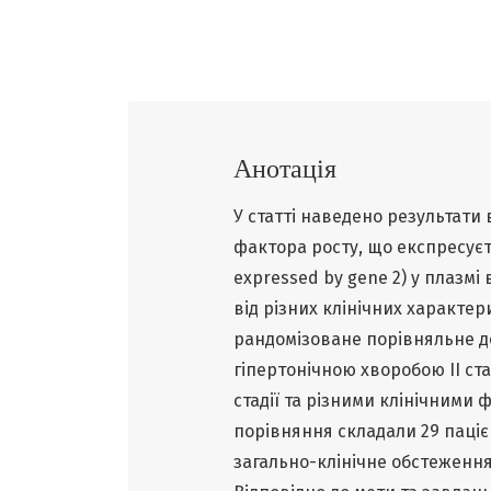
Анотація
У статті наведено результати
фактора росту, що експресуєтьс
expressed by gene 2) у плазмі
від різних клінічних характе
рандомізоване порівняльне до
гіпертонічною хворобою ІІ стад
стадії та різними клінічними
порівняння складали 29 пацієнт
загально-клінічне обстеження.