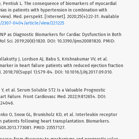
O, Pentiuk L. The consequence of biomarkers of myocardial
hmias in patients with hypertension in combination with
view). Med. perspekt. [Internet]. 2020;25(4):22-31. Available
p/2307-0404/article/view/221225
BNP as Diagnostic Biomarkers for Cardiac Dysfunction in Both
 Mol Sci. 2019;20(8):1820. DOI: 10.3390/ijms20081820. PMID:
lakutty J, Lordson AJ, Babu S, Krishnakumar VV, et al.
arker in heart failure patients with reduced ejection fraction
. 2018;70(Suppl 1):S79-84. DOI: 10.1016/j.ihj.2017.09.010.
g Y, et al. Serum Soluble ST2 Is a Valuable Prognostic
rt Failure. Front Cardiovasc Med. 2022;9:812654. DOI:
224046.
nko O, Snow GL, Brunisholz KD, et al. Interleukin receptor
 patients following heart transplantation. Biomarkers.
750X.2013.773081. PMID: 23557127.