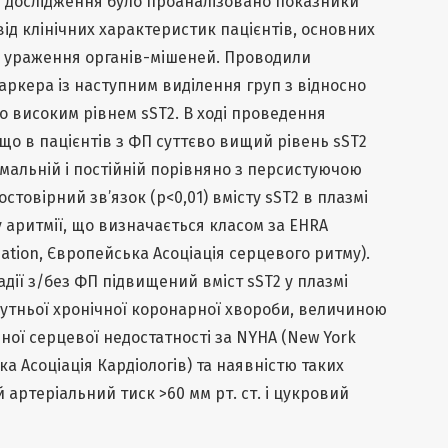
ь дослідження було проаналізовано показники
від клінічних характеристик пацієнтів, основних
у ураження органів-мішеней. Проводили
маркера із наступним виділення груп з відносно
о високим рівнем sST2. В ході проведення
що в пацієнтів з ФП суттєво вищий рівень sST2
мальній і постійній порівняно з персистуючою
товірний зв’язок (p<0,01) вмісту sST2 в плазмі
у аритмії, що визначається класом за EHRA
ation, Європейська Асоціація серцевого ритму).
стадії з/без ФП підвищений вміст sST2 у плазмі
путньої хронічної коронарної хвороби, величиною
ної серцевої недостатності за NYHA (New York
ка Асоціація Кардіологів) та наявністю таких
 артеріальний тиск >60 мм рт. ст. і цукровий