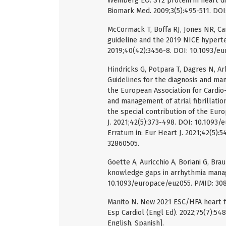
Weinberg EO. ST2 protein in heart d
Biomark Med. 2009;3(5):495-511. DO
McCormack T, Boffa RJ, Jones NR, C
guideline and the 2019 NICE hyperten
2019;40(42):3456-8. DOI: 10.1093/eu
Hindricks G, Potpara T, Dagres N, Ar
Guidelines for the diagnosis and man
the European Association for Cardio-
and management of atrial fibrillati
the special contribution of the Eur
J. 2021;42(5):373-498. DOI: 10.1093/e
Erratum in: Eur Heart J. 2021;42(5):5
32860505.
Goette A, Auricchio A, Boriani G, Bra
knowledge gaps in arrhythmia manag
10.1093/europace/euz055. PMID: 30
Manito N. New 2021 ESC/HFA heart fa
Esp Cardiol (Engl Ed). 2022;75(7):548
English, Spanish].