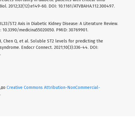
Biol. 2012;32(12):e149-60. DOI: 10.1161/ATVBAHA.112.300497.
IL33/ST2 Axis in Diabetic Kidney Disease: A Literature Review.
OI: 10.3390/medicina55020050. PMID: 30769901.
, Chen Q, et al. Soluble ST2 levels for predicting the
syndrome. Endocr Connect. 2021;10(3):336-44. DOI:
.
о до
Creative Commons Attribution-NonCommercial-
.