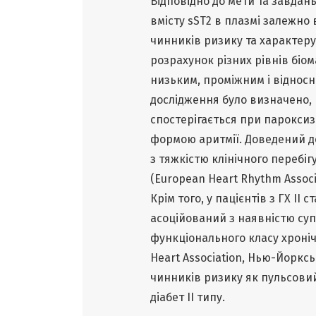
Відповідно до мети та завдан
вмісту sST2 в плазмі залежно 
чинників ризику та характер
розрахунок різних рівнів біо
низьким, проміжним і відносн
дослідження було визначено, 
спостерігається при пароксиз
формою аритмії. Доведений дос
з тяжкістю клінічного перебіг
(European Heart Rhythm Associ
Крім того, у пацієнтів з ГХ ІІ 
асоційований з наявністю су
функціонального класу хроніч
Heart Association, Нью-Йорксь
чинників ризику як пульсовий
діабет ІІ типу.