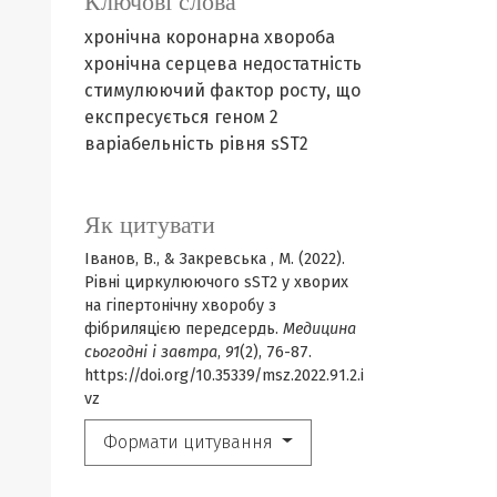
Ключові слова
хронічна коронарна хвороба
хронічна серцева недостатність
стимулюючий фактор росту, що
експресується геном 2
варіабельність рівня sST2
Як цитувати
Іванов, В., & Закревська , М. (2022).
Рівні циркулюючого sST2 у хворих
на гіпертонічну хворобу з
фібриляцією передсердь.
Медицина
сьогодні і завтра
,
91
(2), 76-87.
https://doi.org/10.35339/msz.2022.91.2.i
vz
Формати цитування