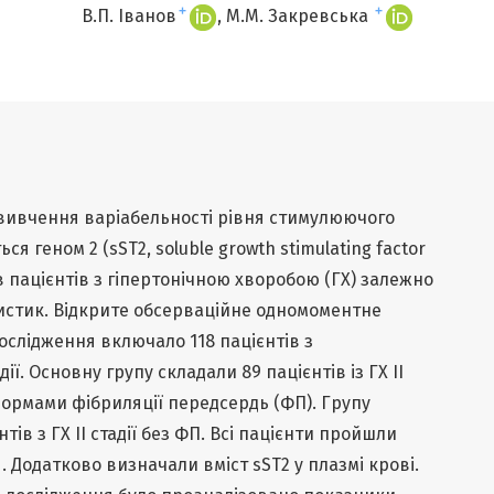
+
+
В.П. Іванов
М.М. Закревська
 вивчення варіабельності рівня стимулюючого
я геном 2 (sST2, soluble growth stimulating factor
 в пацієнтів з гіпертонічною хворобою (ГХ) залежно
ристик. Відкрите обсерваційне одномоментне
слід­ження включало 118 пацієнтів з
ії. Основну групу складали 89 пацієнтів із ГХ ІІ
 формами фібриляції передсердь (ФП). Групу
ів з ГХ ІІ стадії без ФП. Всі пацієнти пройшли
 Додатково визначали вміст sST2 у плазмі крові.