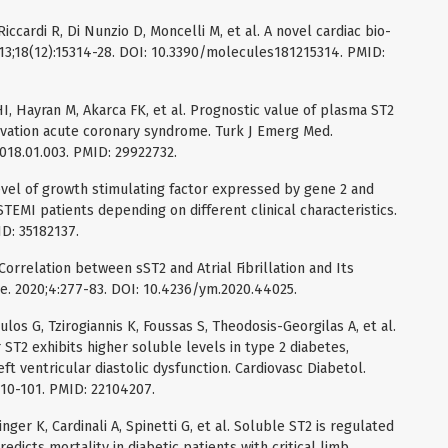
ccardi R, Di Nunzio D, Moncelli M, et al. A novel cardiac bio-
013;18(12):15314-28. DOI: 10.3390/molecules181215314. PMID:
HI, Hayran M, Akarca FK, et al. Prognostic value of plasma ST2
evation acute coronary syndrome. Turk J Emerg Med.
2018.01.003. PMID: 29922732.
level of growth stimulating factor expressed by gene 2 and
TEMI patients depending on different clinical characteristics.
ID: 35182137.
e Correlation between sST2 and Atrial Fibrillation and Its
ine. 2020;4:277-83. DOI: 10.4236/ym.2020.44025.
los G, Tzirogiannis K, Foussas S, Theodosis-Georgilas A, et al.
ST2 exhibits higher soluble levels in type 2 diabetes,
t ventricular diastolic dysfunction. Cardiovasc Diabetol.
-10-101. PMID: 22104207.
inger K, Cardinali A, Spinetti G, et al. Soluble ST2 is regulated
dicts mortality in diabetic patients with critical limb