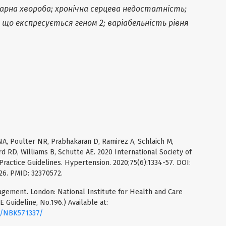
арна хвороба; хронічна серцева недостатність;
о експресується геном 2; варіабельність рівня
NA, Poulter NR, Prabhakaran D, Ramirez A, Schlaich M,
d RD, Williams B, Schutte AE. 2020 International Society of
actice Guidelines. Hypertension. 2020;75(6):1334-57. DOI:
6. PMID: 32370572.
anagement. London: National Institute for Health and Care
 Guideline, No.196.) Available at:
s/NBK571337/