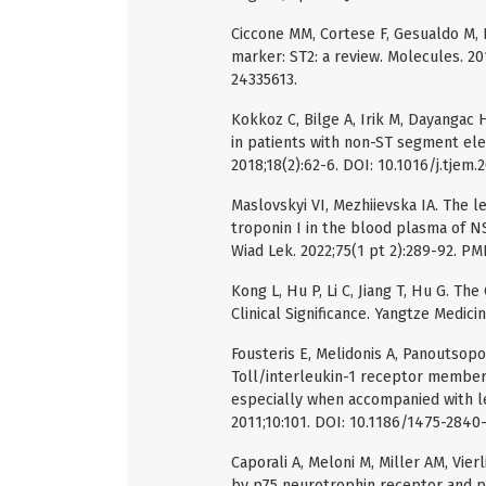
Ciccone MM, Cortese F, Gesualdo M, Ri
marker: ST2: a review. Molecules. 2
24335613.
Kokkoz C, Bilge A, Irik M, Dayangac 
in patients with non-ST segment el
2018;18(2):62-6. DOI: 10.1016/j.tjem.
Maslovskyi VI, Mezhiievska IA. The 
troponin I in the blood plasma of NS
Wiad Lek. 2022;75(1 pt 2):289-92. PM
Kong L, Hu P, Li C, Jiang T, Hu G. Th
Clinical Significance. Yangtze Medic
Fousteris E, Melidonis A, Panoutsopou
Toll/interleukin-1 receptor member 
especially when accompanied with lef
2011;10:101. DOI: 10.1186/1475-2840
Caporali A, Meloni M, Miller AM, Vierl
by p75 neurotrophin receptor and pre