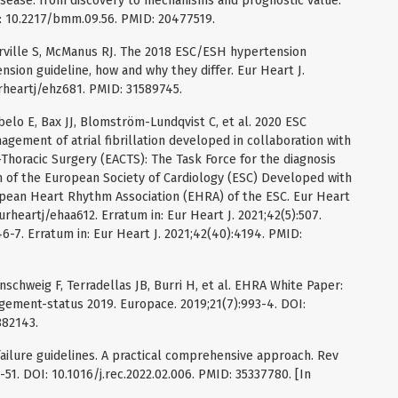
isease: from discovery to mechanisms and prognostic value.
I: 10.2217/bmm.09.56. PMID: 20477519.
arville S, McManus RJ. The 2018 ESC/ESH hypertension
sion guideline, how and why they differ. Eur Heart J.
rheartj/ehz681. PMID: 31589745.
belo E, Bax JJ, Blomström-Lundqvist C, et al. 2020 ESC
agement of atrial fibrillation developed in collaboration with
Thoracic Surgery (EACTS): The Task Force for the diagnosis
on of the European Society of Cardiology (ESC) Developed with
opean Heart Rhythm Association (EHRA) of the ESC. Eur Heart
urheartj/ehaa612. Erratum in: Eur Heart J. 2021;42(5):507.
46-7. Erratum in: Eur Heart J. 2021;42(40):4194. PMID:
unschweig F, Terradellas JB, Burri H, et al. EHRA White Paper:
ement-status 2019. Europace. 2019;21(7):993-4. DOI:
882143.
ilure guidelines. A practical comprehensive approach. Rev
-51. DOI: 10.1016/j.rec.2022.02.006. PMID: 35337780. [In