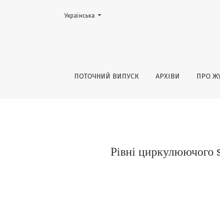
Змінити мову. Поточною мовою є:
Українська
Рівні циркулюючого sST2 у хворих на гіпе
ПОТОЧНИЙ ВИПУСК
АРХІВИ
ПРО Ж
Рівні циркулюючого s