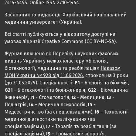
2414-4495. Online ISSN 2710-1444.
Засновник та видавець: Харківський національний
медичний університет (Україна).
Всі статті публікуються у відкритому доступі на
умовах ліцензії Creative Commons (CC BY-NC-SA).
Журнал влючено до Переліку наукових фахових
видань України у межах кластеру «Біологія,
біотехнології, медицина та реабілітація»
Наказом
МОН України № 928 від 11.06.2026
, строком на 3 роки
(до 31.05.2029). Спеціальності:
Е1
- Біологія та біохімія,
G21
- Біотехнології та біоінженерія,
G22
- Біомедична
інженерія,
I1
- Стоматологія,
I2
- Медицина,
IЗ
-
Педіатрія,
I4
- Медична психологія,
I5
-
Медсестринство (за спеціалізаціями),
I6
- Технології
медичної діагностики та лікування (за
спеціалізаціями),
I7
- Терапія та реабілітація (за
спеціалізаціями),
I9
- Громадське здоров’я.