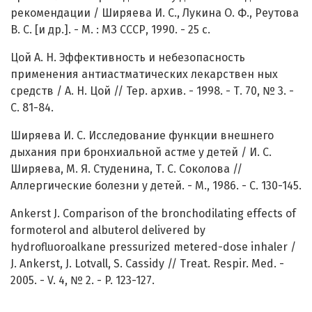
рекомендации / Ширяева И. С., Лукина О. Ф., Реутова
В. С. [и др.]. - М. : МЗ СССР, 1990. - 25 с.
Цой А. Н. Эффективность и небезопасность
применения антиастматических лекарствен ных
средств / А. Н. Цой // Тер. архив. - 1998. - Т. 70, № 3. -
С. 81-84.
Ширяева И. С. Исследование функции внешнего
дыхания при бронхиальной астме у детей / И. С.
Ширяева, М. Я. Студенина, Т. С. Соколова //
Аллергические болезни у детей. - М., 1986. - С. 130-145.
Ankerst J. Comparison of the bronchodilating effects of
formoterol and albuterol delivered by
hydrofluoroalkane pressurized metered-dose inhaler /
J. Ankerst, J. Lotvall, S. Cassidy // Treat. Respir. Med. -
2005. - V. 4, № 2. - P. 123-127.