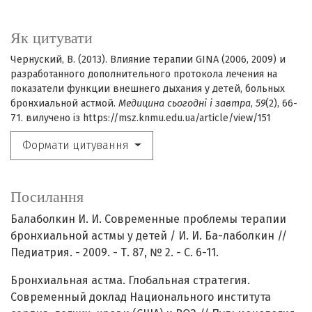
Як цитувати
Чернуский, В. (2013). Влияние терапии GINA (2006, 2009) и
разработанного дополнительного протокола лечения на
показатели функции внешнего дыхания у детей, больных
бронхиальной астмой.
Медицина сьогодні і завтра
,
59
(2), 66-
71. вилучено із https://msz.knmu.edu.ua/article/view/151
Формати цитування
Посилання
Балаболкин И. И. Современные проблемы терапии
бронхиальной астмы у детей / И. И. Ба-лаболкин //
Педиатрия. - 2009. - Т. 87, № 2. - С. 6-11.
Бронхиальная астма. Глобальная стратегия.
Современный доклад Национального института