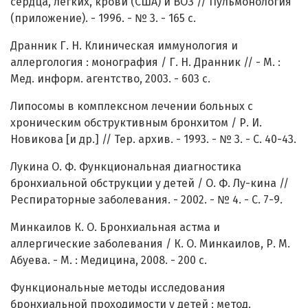
сердца, легких, крови (США) и ВОЗ // Пульмонология
(приложение). - 1996. - № 3. - 165 с.
Дранник Г. Н. Клиническая иммунология и
аллергология : монография / Г. Н. Дранник // - М. :
Мед. информ. агентство, 2003. - 603 с.
Липосомы в комплексном лечении больных с
хроническим обструктивным бронхитом / Р. И.
Новикова [и др.] // Тер. архив. - 1993. - № 3. - С. 40-43.
Лукина О. Ф. Функциональная диагностика
бронхиальной обструкции у детей / О. Ф. Лу-кина //
Респираторные заболевания. - 2002. - № 4. - С. 7-9.
Минкаилов К. О. Бронхиальная астма и
аллергические заболевания / К. О. Минкаилов, Р. М.
Абуева. - М. : Медицина, 2008. - 200 с.
Функциональные методы исследования
бронхиальной проходимости у детей : метод.