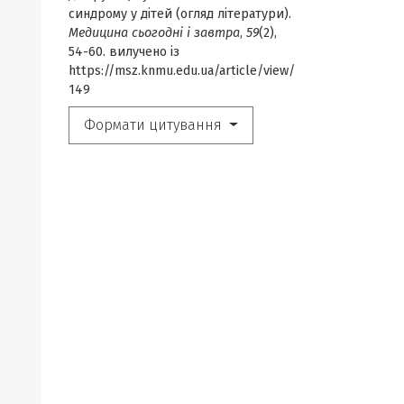
синдрому у дітей (огляд літератури).
Медицина сьогодні і завтра
,
59
(2),
54-60. вилучено із
https://msz.knmu.edu.ua/article/view/
149
Формати цитування