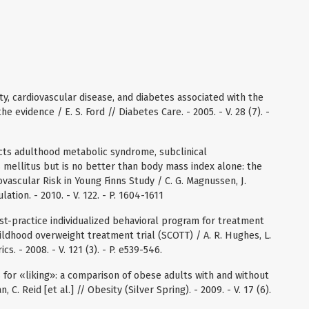
ity, cardiovascular disease, and diabetes associated with the
evidence / E. S. Ford // Diabetes Care. - 2005. - V. 28 (7). -
cts adulthood metabolic syndrome, subclinical
s mellitus but is no better than body mass index alone: the
ascular Risk in Young Finns Study / C. G. Magnussen, J.
lation. - 2010. - V. 122. - P. 1604-1611
st-practice individualized behavioral program for treatment
ildhood overweight treatment trial (SCOTT) / A. R. Hughes, L.
cs. - 2008. - V. 121 (3). - P. e539-546.
for «liking»: a comparison of obese adults with and without
n, C. Reid [et al.] // Obesity (Silver Spring). - 2009. - V. 17 (6).