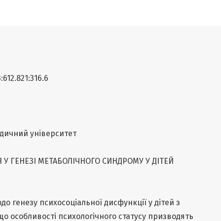
:612.821:316.6
дичний університет
У ГЕНЕЗІ МЕТАБОЛІЧНОГО СИНДРОМУ У ДІТЕЙ
до генезу психосоціальної дисфункції у дітей з
о особливості психологічного статусу призводять