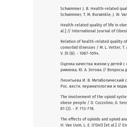
Schwimmer J. B. Health-related quali
Schwimmer, T. M. Burwinkle, J. W. Varn
Health-related quality of life in obe
al.] // International Journal of Obesit
Relation of health-related quality o
comorbid illnesses / M. L. Vetter, T. A
V. 35 (8). - 1087-1094.
Оценка качества жизни у детей с о
риянова, Ю. А. Зотова // Вопросы де
Леонтьева И. В. Метаболический с
Рос. вестн. перинатологии и педиатр
The involvement of the opioid syste
obese people / D. Cozzolino, G. Sessa,
81 (2). - P. 713-718.
The effects of opioids and opioid a
H. Van Uum, L. E. O'Dell [et al.] // End