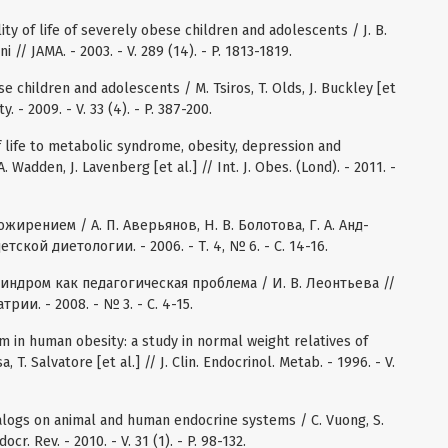
ty of life of severely obese children and adolescents / J. B.
i // JAMA. - 2003. - V. 289 (14). - P. 1813-1819.
se children and adolescents / M. Tsiros, T. Olds, J. Buckley [et
y. - 2009. - V. 33 (4). - P. 387-200.
f life to metabolic syndrome, obesity, depression and
. Wadden, J. Lavenberg [et al.] // Int. J. Obes. (Lond). - 2011. -
жирением / А. П. Аверьянов, Н. В. Болотова, Г. А. Анд-
тской диетологии. - 2006. - Т. 4, № 6. - С. 14-16.
индром как педагогическая проблема / И. В. Леонтьева //
ии. - 2008. - № 3. - С. 4-15.
m in human obesity: a study in normal weight relatives of
 T. Salvatore [et al.] // J. Clin. Endocrinol. Metab. - 1996. - V.
nalogs on animal and human endocrine systems / C. Vuong, S.
ocr. Rev. - 2010. - V. 31 (1). - P. 98-132.