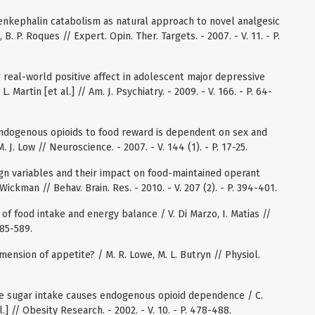
enkephalin catabolism as natural approach to novel analgesic
. P. Roques // Expert. Opin. Ther. Targets. - 2007. - V. 11. - P.
ng real-world positive affect in adolescent major depressive
 L. Martin [et al.] // Am. J. Psychiatry. - 2009. - V. 166. - P. 64-
endogenous opioids to food reward is dependent on sex and
J. Low // Neuroscience. - 2007. - V. 144 (1). - P. 17-25.
ign variables and their impact on food-maintained operant
ickman // Behav. Brain. Res. - 2010. - V. 207 (2). - P. 394-401.
of food intake and energy balance / V. Di Marzo, I. Matias //
585-589.
ension of appetite? / M. R. Lowe, M. L. Butryn // Physiol.
ve sugar intake causes endogenous opioid dependence / C.
l.] // Obesity Research. - 2002. - V. 10. - P. 478-488.