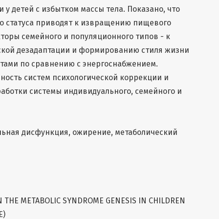
у детей с избытком массы тела. Показано, что
го статуса приводят к извращению пищевого
торы семейного и популяционного типов - к
кой дезадаптации и формированию стиля жизни
тами по сравнению с энергоснабжением.
ость систем психологической коррекции и
аботки системы индивидуального, семейного и
льная дисфункция, ожирение, метаболический
N THE METABOLIC SYNDROME GENESIS IN CHILDREN
E)