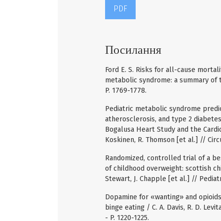
PDF
Посилання
Ford E. S. Risks for all-cause mortal
metabolic syndrome: a summary of the 
P. 1769-1778.
Pediatric metabolic syndrome predi
atherosclerosis, and type 2 diabete
Bogalusa Heart Study and the Cardiov
Koskinen, R. Тhomson [et al.] // Circu
Randomized, controlled trial of a be
of childhood overweight: scottish ch
Stewart, J. Chapple [et al.] // Pediatri
Dopamine for «wanting» and opioids 
binge eating / C. A. Davis, R. D. Levita
- P. 1220-1225.