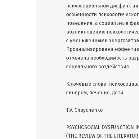
психосоциальной дисфунк ции 
особенности психологическо
поведения, а социальные фак
возникновению психологичес
с уменьшенными энергозатра
Проанализирована эффективн
отмечена необходимость разр
социального воздействия.
Ключевые слова: психосоциа
синдром, лечение, дети.
T.V. Chaychenko
PSYCHOSOCIAL DYSFUNCTION I
(THE REVIEW OF THE LITERATUR