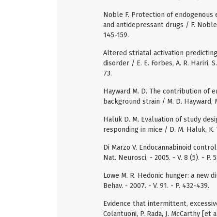
Noble F. Protection of endogenous 
and antidepressant drugs / F. Noble, B
145-159.
Altered striatal activation predicti
disorder / E. E. Forbes, A. R. Hariri, S.
73.
Hayward M. D. The contribution of 
background strain / M. D. Hayward, M. 
Haluk D. M. Evaluation of study des
responding in mice / D. M. Haluk, K. W
Di Marzo V. Endocannabinoid control 
Nat. Neurosci. - 2005. - V. 8 (5). - P. 
Lowe M. R. Hedonic hunger: a new dim
Behav. - 2007. - V. 91. - P. 432-439.
Evidence that intermittent, excessi
Colantuoni, P. Rada, J. McCarthy [et a