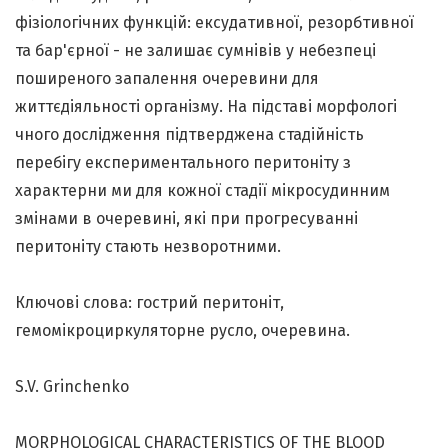
фізіологічних функцій: ексудативної, резорбтивної
та бар'єрної - не залишає сумнівів у небезпеці
поширеного запалення очеревини для
життєдіяльності організму. На підставі морфологі
чного дослідження підтверджена стадійність
перебігу експериментального перитоніту з
характерни ми для кожної стадії мікросудинним
змінами в очеревині, які при прогресуванні
перитоніту стають незворотними.
Ключові слова: гострий перитоніт,
гемомікроциркуляторне русло, очеревина.
S.V. Grinchenko
MORPHOLOGICAL CHARACTERISTICS OF THE BLOOD