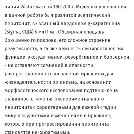
линии Wistar массой 180-200 г. Моделью воспаления
в данной работе был разлитой асептический
перитонит, вызванный введением g-карагинена
(Sigma, США) 5 мл/1 мл. Обширная площадь
брюшинно го покрова, его сложное строение,
реактивность, а также важность физиологических
функций: экссудативной, резорбтивной и барьерной
- не оставляют сомнений в опасности
распространенного воспаления брюшины для
жизнедеятельности организма. на основании
морфологического исследования подтверждена
стадийность течения экспериментального
перитонита с характерными для каждой стадии
микрососудистыми изменениями в брюшине,
которые при прогрессировании перитонита
становятся не-обратимыми.