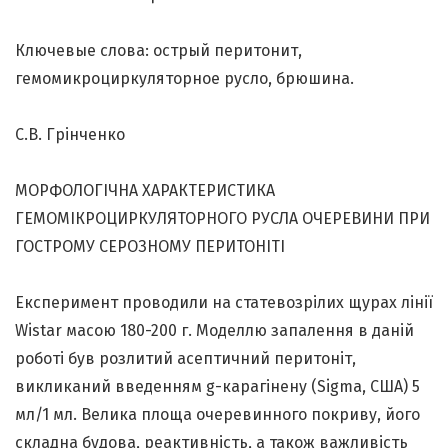
Ключевые слова: острый перитонит,
гемомикроциркуляторное русло, брюшина.
С.В. Грінченко
МОРФОЛОГІЧНА ХАРАКТЕРИСТИКА
ГЕМОМІКРОЦИРКУЛЯТОРНОГО РУСЛА ОЧЕРЕВИНИ ПРИ
ГОСТРОМУ СЕРОЗНОМУ ПЕРИТОНІТІ
Експеримент проводили на статевозрілих щурах лінії
Wistar масою 180-200 г. Моделлю запалення в даній
роботі був розлитий асептичний перитоніт,
викликаний введенням g-карагінену (Sigma, США) 5
мл/1 мл. Велика площа очеревинного покриву, його
складна будова, реактивність, а також важливість