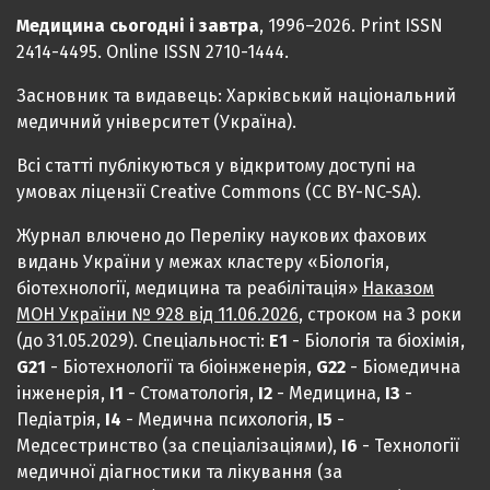
Медицина сьогодні і завтра
, 1996–2026. Print ISSN
2414-4495. Online ISSN 2710-1444.
Засновник та видавець: Харківський національний
медичний університет (Україна).
Всі статті публікуються у відкритому доступі на
умовах ліцензії Creative Commons (CC BY-NC-SA).
Журнал влючено до Переліку наукових фахових
видань України у межах кластеру «Біологія,
біотехнології, медицина та реабілітація»
Наказом
МОН України № 928 від 11.06.2026
, строком на 3 роки
(до 31.05.2029). Спеціальності:
Е1
- Біологія та біохімія,
G21
- Біотехнології та біоінженерія,
G22
- Біомедична
інженерія,
I1
- Стоматологія,
I2
- Медицина,
IЗ
-
Педіатрія,
I4
- Медична психологія,
I5
-
Медсестринство (за спеціалізаціями),
I6
- Технології
медичної діагностики та лікування (за