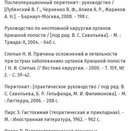
Послеоперационный перитонит : руководство /
[Лубянский В. Г., Черненко В. Ф., Алиев А. Р., Жариков
А. Н.]. - Барнаул-Москва, 2008. - 198 с.
Руководство по неотложной хирургии органов
брюшной полости / [под ред. В. С. Савельева]. - М. :
Триада-Х, 2004. - 640 с.
Слепых Н. И. Причины осложнений и летальности
при острых заболеваниях органов брюшной полости
/ Н. И. Слепых // Вестник хирургии. - 2000. - Т. 159, №
2. - С. 39-42.
Перитонит : [практическое руководство / под ред. В.
С. Савельева, Б. Р. Гельфанда, М. И. Филимонова]. - М.
: Литтерра, 2006. - 208 с.
Пирс Э. Гистохимия (теоретическая и прикладная). -
М. : Иностранная литература, 1962. - 962 с.