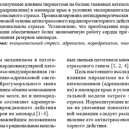
ëèçóþùåå âëèÿíèå ïèðàöåòàìà íà áàëàíñ òêàíåâûõ êàòåõîë
îðàäðåíàëèíà) â ìèîêàðäå êðûñ â óñëîâèÿõ ýêñïåðèìåíòàë
îíàëüíîãî ñòðåññà. Ïðîàíàëèçèðîâàíà àíòèàäðåíåðãè÷åñêàÿ
åñêîé îñíîâû àíòèñòðåññîâîãî êàðäèîïðîòåêòîðíîãî äåéñò
îöèîíàëüíîì  ñòðåññå.  Óñòàíîâëåíî,  ÷òî  ïðåîáëàäàíèå  íî
àöèè îáåñïå÷èâàåò áîëåå ýêîíîìè÷íóþ ðàáîòó ñåðäöà ïðè 
îùåíèÿ ðåçåðâîâ ìèîêàðäà.
âà: 
ýìîöèîíàëüíûé ñòðåññ, àäðåíàëèí, íîðàäðåíàëèí, ìèî
íûõ çâåíüåâ ïàòîãåíåçà ìè
ìåõàíèçìîì  â  ïàòîãå-
ñòðåññîâîãî ãåíåçà [1, 2, 4]
 êàðäèîâàñêóëÿðíîé ïàòî-
Öåëü íàñòîÿùåãî èññëåä
ðåññ-èíäóöèðîâàííàÿ  ãè-
âëèÿíèå  ïèðàöåòàìà  íà  
èêî-àäðåíàëîâîé  ñèñòå-
êàòåõîëàìèíîâ (àäðåíàëèí
åéðîãóìîðàëüíîãî  çâåíà
íà) â ìèîêàðäå êðûñ â óñëî
åíèåì îáìåíà ìîíîàìèíîâ
òàëüíîé  ìîäåëè  îñòðîãî
îì ìîçãå, íî è íåïîñðåä-
ñòðåññà. Íîðìàëèçóþùåå â
å  ñîñòàâëÿåò  àäðåíåðãè-
îâðåæäàþùåãî  äåéñòâèÿ
ìà  íà  óêàçàííûå  ïîêàçàòå
êîé ìåäèàöèè ñëåäóåò ðàñö
îâ íà ìèîêàðä [1–3].
ÿâëåíèå åãî àíòèñòðåññîâî
  âàæíåéøèì  ïîëîæåíèåì
òîðíîãî äåéñòâèÿ.
û î ðàöèîíàëüíîì èñïîëü-