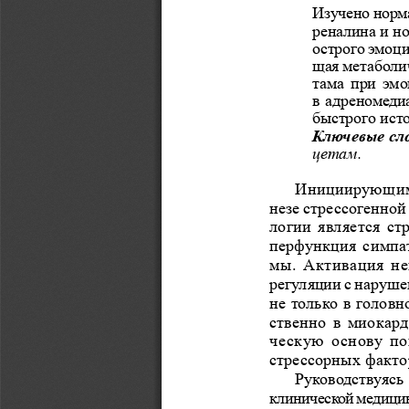
Èçó÷åíî íîðìà
ðåíàëèíà è í
îñòðîãî ýìîöè
ùàÿ ìåòàáîëè÷
òàìà  ïðè  ýì
â àäðåíîìåäè
áûñòðîãî èñò
Êëþ÷åâûå ñëî
öåòàì.
Èíèöèèðóþùèì  
íåçå ñòðåññîãåííîé
ëîãèè  ÿâëÿåòñÿ  ñò
ïåðôóíêöèÿ  ñèìïàò
ìû.  Àêòèâàöèÿ  í
ðåãóëÿöèè ñ íàðóø
íå òîëüêî â ãîëîâí
ñòâåííî  â  ìèîêàðä
÷åñêóþ  îñíîâó  ï
ñòðåññîðíûõ ôàêòîð
Ðóêîâîäñòâóÿñü
êëèíè÷åñêîé ìåäèöèí