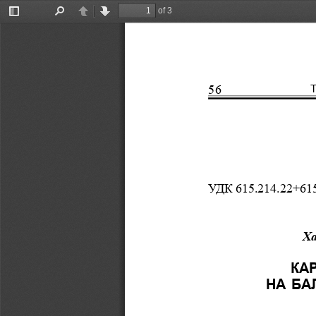
of 3
Toggle
Find
Previous
Next
Sidebar
56
ÓÄÊ 615.214.22+615
Õà
ÊÀ
ÍÀ  ÁÀ