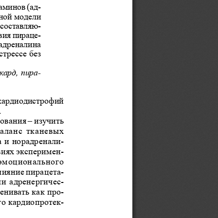
àìèíîâ (àä-
üíîé ìîäåëè
 ñîñòàâëÿþ-
âèÿ ïèðàöå-
ðàäðåíàëèíà
ñòðåññå áåç
êàðä, ïèðà-
îêàðäèîäèñòðîôèé
.
îâàíèÿ – èçó÷èòü
áàëàíñ  òêàíåâûõ
à è íîðàäðåíàëè-
âèÿõ ýêñïåðèìåí-
  ýìîöèîíàëüíîãî
ëèÿíèå ïèðàöåòà-
ëè  àäðåíåðãè÷åñ-
åíèâàòü êàê ïðî-
ãî êàðäèîïðîòåê-