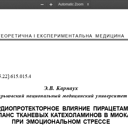
Zoom
Zoom
Out
In
ÒÅÎÐÅÒÈ×ÍÀ ² ÅÊÑÏÅÐÈÌÅÍÒÀËÜÍÀ  ÌÅÄÈÖÈÍÀ
.22]:615.015.4
Ý.Â. Êàðíàóõ
ðüêîâñêèé  íàöèîíàëüíûé  ìåäèöèíñêèé  óíèâåðñèòåò
ÐÄÈÎÏÐÎÒÅÊÒÎÐÍÎÅ  ÂËÈßÍÈÅ  ÏÈÐÀÖÅÒÀ
ËÀÍÑ  ÒÊÀÍÅÂÛÕ  ÊÀÒÅÕÎËÀÌÈÍÎÂ  Â  ÌÈÎ
ÏÐÈ  ÝÌÎÖÈÎÍÀËÜÍÎÌ  ÑÒÐÅÑÑÅ