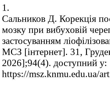
1.
Сальников Д. Корекція по
мозку при вибуховій череп
застосуванням ліофілізова
МСЗ [інтернет]. 31, Груде
2026];94(4). доступний у:
https://msz.knmu.edu.ua/ar