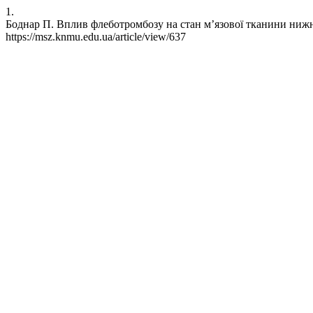
1.
Боднар П. Вплив флеботромбозу на стан м’язової тканини нижньої
https://msz.knmu.edu.ua/article/view/637