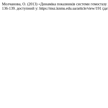
Молчанова, О. (2013) «Динаміка показників системи гемостазу 
136-139. доступний у: https://msz.knmu.edu.ua/article/view/191 (