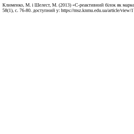
Клименко, М. і Шелест, М. (2013) «С-реактивний білок як марк
58(1), с. 76-80. доступний у: https://msz.knmu.edu.ua/article/vie