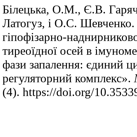
Білецька, О.М., Є.В. Гаря
Латогуз, і О.С. Шевченко.
гіпофізарно-наднирниково
тиреоїдної осей в імуноме
фази запалення: єдиний ц
регуляторний комплекс».
(4). https://doi.org/10.35