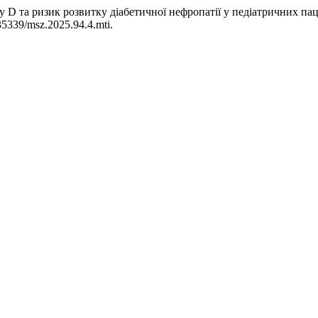
ну D та ризик розвитку діабетичної нефропатії у педіатричних пац
.35339/msz.2025.94.4.mti.