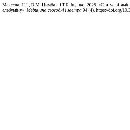
Макєєва, Н.І., В.М. Цимбал, і Т.Б. Іщенко. 2025. «Статус вітамі
альбуміну».
Медицина сьогодні і завтра
94 (4). https://doi.org/10