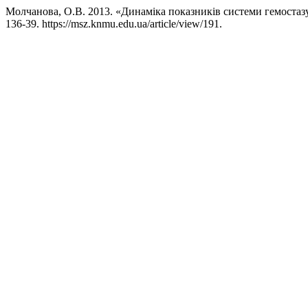
Молчанова, О.В. 2013. «Динаміка показників системи гемостазу
136-39. https://msz.knmu.edu.ua/article/view/191.