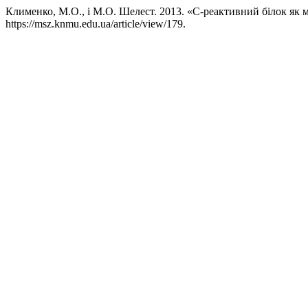
Клименко, М.О., і М.О. Шелест. 2013. «С-реактивний білок як 
https://msz.knmu.edu.ua/article/view/179.