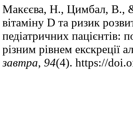
Макєєва, Н., Цимбал, В., &
вітаміну D та ризик розви
педіатричних пацієнтів: п
різним рівнем екскреції а
завтра
,
94
(4). https://doi