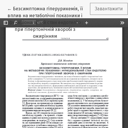
Повернутися до подробиць статті
←
Безсимптомна гіперурикемія, її
Завантажити
вплив на метаболічні показники і
функціональний стан ендотелію
при гіпертонічній хворобі з
ожирінням