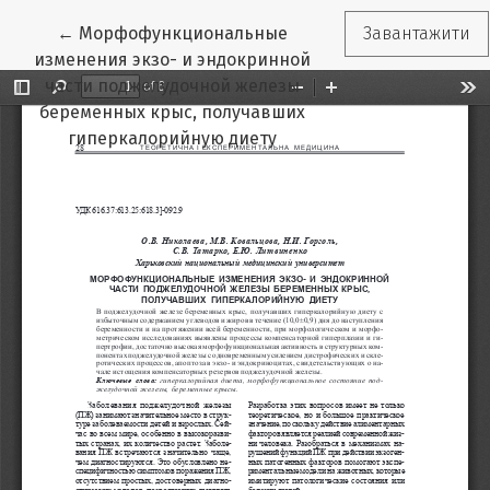
Повернутися до подробиць статті
←
Морфофункциональные
Завантажити
изменения экзо- и эндокринной
части поджелудочной железы
беременных крыс, получавших
гиперкалорийную диету